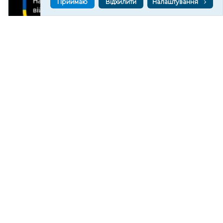
Приймаю
Відхилити
Налаштування
Загинув військовий з Херсонщини Ярослав
Крюков
408
05 сер. 2026 21:09