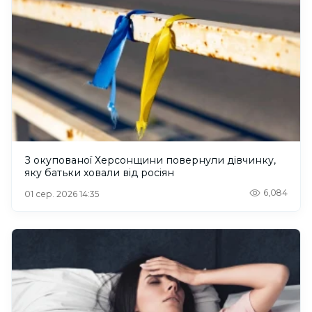
З окупованої Херсонщини повернули дівчинку,
яку батьки ховали від росіян
6,084
01 сер. 2026 14:35