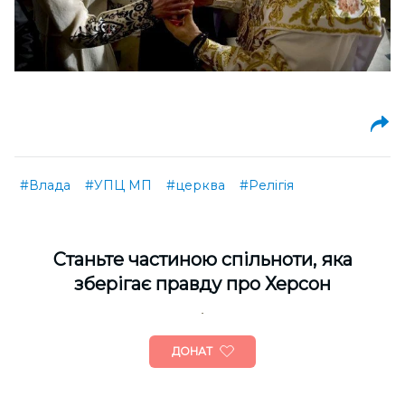
#Влада
#УПЦ МП
#церква
#Релігія
Cтаньте частиною спільноти, яка
зберігає правду про Херсон
ДОНАТ