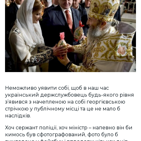
Неможливо уявити собі, щоб в наш час
український держслужбовець будь-якого рівня
з’явився з начепленою на собі георгієвською
стрічкою у публічному місці та це не мало б
наслідків.
Хоч сержант поліції, хоч міністр – напевно він би
кимось був сфотографований, фото було б