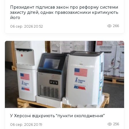
Президент підписав закон про реформу системи
захисту дітей, однак правозахисники критикують
його
266
06 сер. 2026 20:52
У Херсоні відкриють “пункти охолодження”
256
06 сер. 2026 20:19