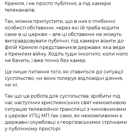
Кремля, і не просто публічно, а під камери
телеканалів.
Так, можна припустити, що в них є глибинні
особисті обставини, через які їй треба ходити
саме в ці церкви – але ці обставини не можуть
виправдовувати публічні, під камери візити до
філій Кремля представників держави, яка веде
з Кремлем війну. Ходіть туди інкогніто, коли ніхто
не бачить, і вже точно без камер.
Це лише питання того, як ставиться до ситуації
суспільство, чи воно толерує відповідні діяння,
чи ні.
Так що це робота для суспільства: зробити під
час наступних християнських свят неможливою
ситуацію телевізійної трансляції з чиновниками
з церкви УПЦ МП так само, як неможливими є
державні службовці з георгієвськими стрічками
у публічному просторі.