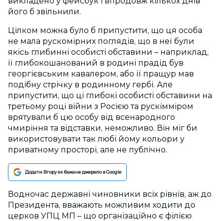
викладено у фейсбук і впродовж кількох днів
його б звільнили.
Цілком можна було б припустити, що ця особа
не мала рускомірних поглядів, що в неї були
якісь глибинні особисті обставини – наприклад,
її глибокошанований в родині прадід був
георгієвським кавалером, або її пращур мав
подібну стрічку в родинному гербі. Але
припустити, що ці глибокі особисті обставини на
третьому році війни з Росією та рускімміром
врятували б цю особу від всенародного
чмиріння та відставки, неможливо. Він міг би
використовувати так любі йому кольори у
приватному просторі, але не публічно.
Додати Вгору як бажане джерело в Google
Водночас державні чиновники всіх рівнів, аж до
Президента, вважають можливим ходити до
церков УПЦ МП – що організаційно є філією