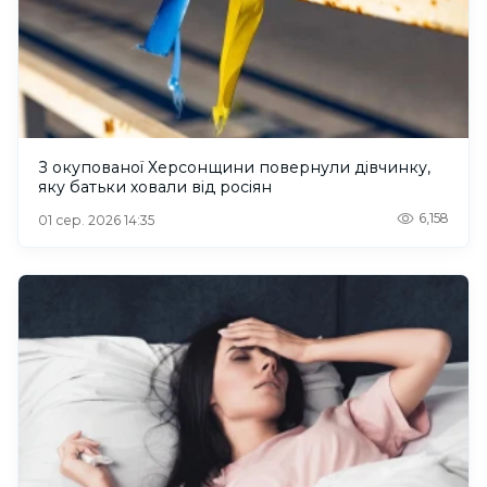
З окупованої Херсонщини повернули дівчинку,
яку батьки ховали від росіян
6,158
01 сер. 2026 14:35