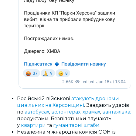
Російській військові
атакують дронами
цивільних на Херсонщині
. Завдають ударів
по
автобусах
,
волонтерах
,
храмах
,
вантажівках
і
продуктами. Безпілотники влучають
у
квартири
та
гуманітарні штаби
.
Незалежна міжнародна комісія ООН із