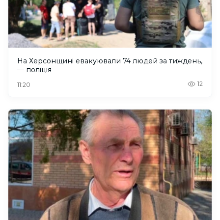
На Херсонщині евакуювали 74 людей за тиждень,
— поліція
12
11:20