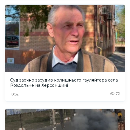
Суд заочно засудив колишнього гауляйтера села
Роздольне на Херсонщині
72
10:52