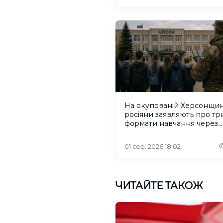
На окупованій Херсонщин
росіяни заявляють про тр
формати навчання через
проблеми зі світлом та
інтернетом
01 сер. 2026 18:02
ЧИТАЙТЕ ТАКОЖ