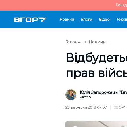
Ваш д
Новини
Блоги
Відео
Текст
Головна
Новини
Відбудеть
прав вій
Юлія Запорожець, "Вг
Автор
29 вересня 2018 07:07
974