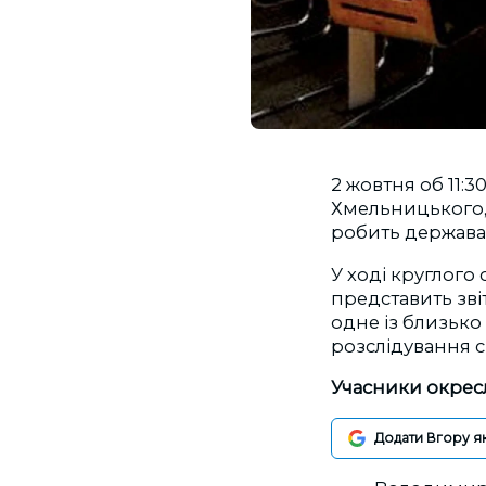
2 жовтня об 11:3
Хмельницького, 
робить держава і
У ході круглого
представить зві
одне із близько
розслідування 
Учасники окресл
Додати Вгору я