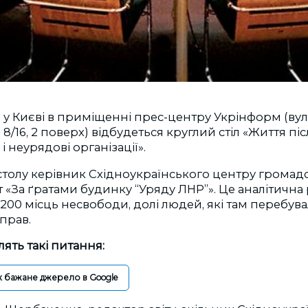
0 у Києві в приміщенні прес-центру Укрінформ (вул.
8/16, 2 поверх) відбудеться круглий стіл «Життя пі
 неурядові організації».
 столу керівник Східноукраїнського центру громадс
т «За ґратами будинку “Уряду ЛНР”». Це аналітична
 200 місць несвободи, долі людей, які там перебувал
справ.
ять такі питання:
к бажане джерело в Google