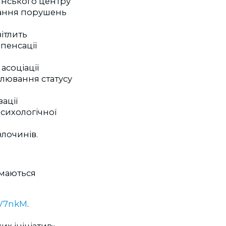
їнського центру
вання порушень
ітлить
пенсації
асоціації
улювання статусу
ації
сихологічної
злочинів.
ймаються
kV7nkM
.
х ініціатив»,