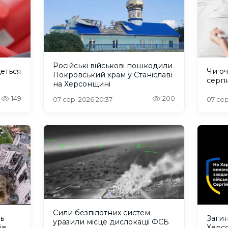
Російські військові пошкодили
деться
Чи оч
Покровський храм у Станіславі
серп
на Херсонщині
149
200
07 сер. 2026 20:37
07 сер
Сили безпілотних систем
ть
Загин
уразили місце дислокації ФСБ
ів
Херс