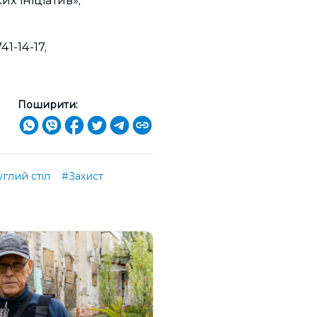
1-14-17,
Поширити:
глий стіл
#Захист