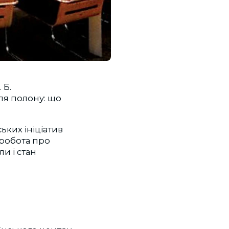
 Б.
сля полону: що
ьких ініціатив
 робота про
и і стан