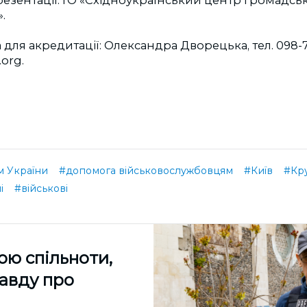
.
для акредитації: Олександра Дворецька, тел. 098-74
.org
.
 України
#допомога військовослужбовцям
#Київ
#Кру
і
#військові
ою спільноти,
равду про