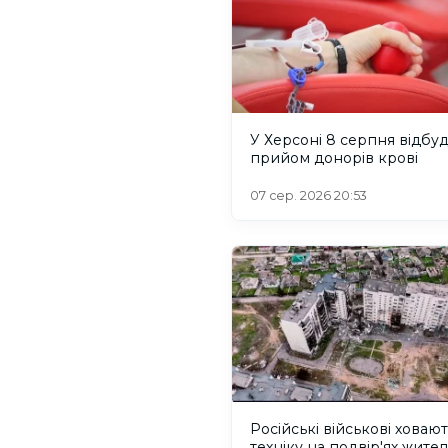
У Херсоні 8 серпня відбу
прийом донорів крові
07 сер. 2026 20:53
Російські військові ховаю
техніку на подвір'ях жител