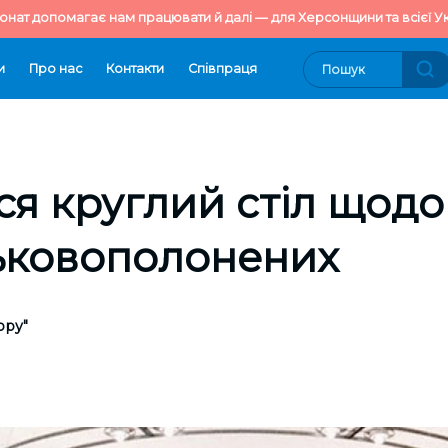
онат допомагає нам працювати й далі — для Херсонщини та всієї Ук
и
Про нас
Контакти
Cпівпраця
ся круглий стіл щодо
ськовополонених
ору"