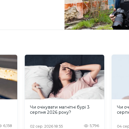
и
Чи очікувати магнітні бурі 3
Чи оч
серпня 2026 року?
серп
6,158
5,796
02 сер. 2026 18:55
04 сер