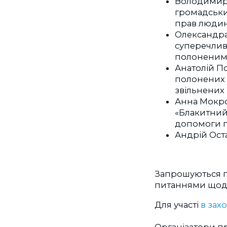
Володимир 
громадськи
прав людини
Олександра
суперечливі
полоненим
Анатолій По
полонених 
звільнених 
Анна Мокроу
«Блакитний
допомоги 
Андрій Оста
Запрошуються п
питаннями щод
Для участі
в захо
Організатори пр