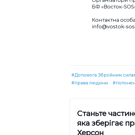
БФ «Восток-SOS»
Контактна особа 
info@vostok-sos
#Допомога Збройним силам
#права людини
#полонен
Cтаньте частин
яка зберігає п
Херсон