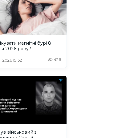
ікувати магнітні бурі 8
ня 2026 року?
426
. 2026 19:52
ув військовий з
онщини Сергій