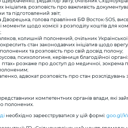
Щербаченко, редактор звіту, очільник Східноукра
х ініціатив, розповість про важливість документу
 та підготовлений звіт;
 Дворецька, голова правління БФ Восток-SOS, висв
 моменти щодо комісії з розподілу коштів для ком
;
ляков, колишній полонений, очільник Української 
окреслить стан законодавчих ініціатив щодо врег
полонених та розповість про свій досвід полону;
сова, психологиня, керівниця благодійної організ
 птах» розкаже про доступ до медичної, зокрема п
полоненим;
пенко, адвокат розповість про стан розслідувань 
редставники компетентних органів влади, які за
о полонених.
ді
необхідно зареєструватися у цій формі:
goo.gl/
езентації: ГО «Східноукраїнський центр громадськи