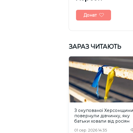
Донат
ЗАРАЗ ЧИТАЮТЬ
З окупованої Херсонщин
повернули дівчинку, яку
батьки ховали від росіян
01 сер. 2026 14:35