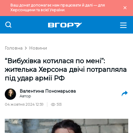
Ваш донат допомагає нам працювати й далі — для
Херсонщини та всієї України.
Головна
Новини
“Вибухівка котилася по мені”:
жителька Херсона двічі потрапляла
під удар армії РФ
Валентина Пономарьова
Автор
04 жовтня 2024 12:59
513