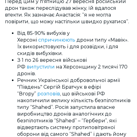
Перед цим у п'ятницю 27 вересня російський
дрон також переслідував жінку, їй вдалося
втекти. Як зазначає Анастасія: “я не могла
повірити, що можу настільки швидко рухатися”.
Від 85-90% вибухів у
Херсоні
спричинюють
дрони типу «Мавік».
Їх використовують і для розвідки, і для
скидів вибухівки.
З 1 по 26 вересня військові
РФ
випустили
на Херсонщину 2 тисячі 170
дронів.
Речник Української добровольчої армії
"Південь" Сергій Братчук в ефірі
“Вгору”
розповів
, що військові РФ
накопичили велику кількість безпілотників
типу “Shahed”. Росія запустила власне
виробництво дронів аналогічних до
безпілотників “Shahed” – “Гербери”, які
відвертають систему протиповітряної
оборони від самого “Shahed” і дають йому