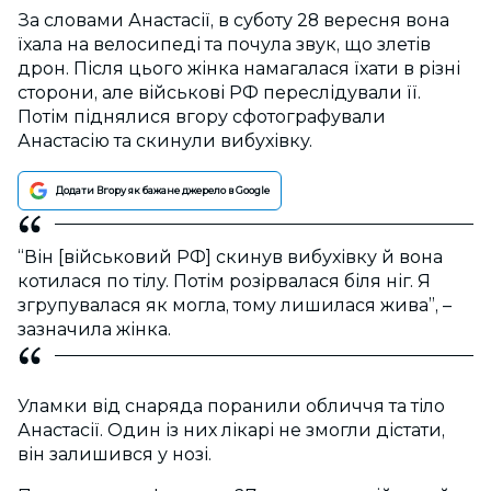
За словами Анастасії, в суботу 28 вересня вона
їхала на велосипеді та почула звук, що злетів
дрон. Після цього жінка намагалася їхати в різні
сторони, але військові РФ переслідували її.
Потім піднялися вгору сфотографували
Анастасію та скинули вибухівку.
Додати Вгору як бажане джерело в Google
“Він [військовий РФ] скинув вибухівку й вона
котилася по тілу. Потім розірвалася біля ніг. Я
згрупувалася як могла, тому лишилася жива”, –
зазначила жінка.
Уламки від снаряда поранили обличчя та тіло
Анастасії. Один із них лікарі не змогли дістати,
він залишився у нозі.