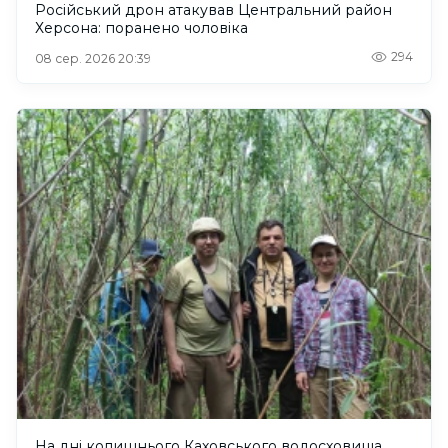
Російський дрон атакував Центральний район
Херсона: поранено чоловіка
294
08 сер. 2026 20:39
На дні колишнього Каховського водосховища