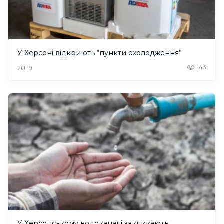
У Херсоні відкриють “пункти охолодження”
143
20:19
У Херсонському водоканалі закликають