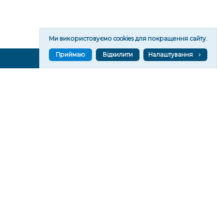
Ми використовуємо cookies для покращення сайту.
Приймаю
Відхилити
Налаштування
ВГОРУ У СОЦМЕРЕЖАХ ТА МЕСЕНДЖЕРАХ
VGORU.ORG В GOOGLE NEWS
VGORU.ORG в GOOGLE NEWS
Підписуйтеся, щоб знати останні новини Херсона та
Херсонщини сьогодні
Підписатися
СТОРІНКИ
Новини
Тексти