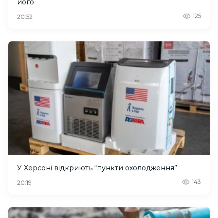
його
125
20:52
У Херсоні відкриють “пункти охолодження”
143
20:19