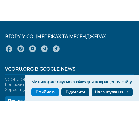
ВГОРУ У СОЦМЕРЕЖАХ ТА МЕСЕНДЖЕРАХ
VGORU.ORG В GOOGLE NEWS
VGORU.ORG в GOOGLE NEWS
Ми використовуємо cookies для покращення сайту.
Підписуйтеся, щоб знати останні новини Херсона та
Херсонщини сьогодні
Приймаю
Відхилити
Налаштування
Підписатися
СТОРІНКИ
Новини
Тексти
Історії
Аналітика