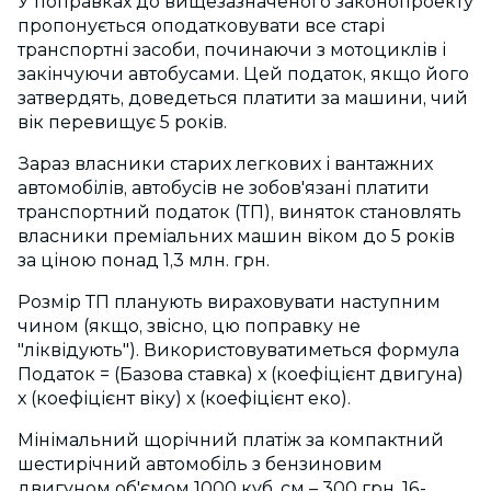
У поправках до вищезазначеного законопроекту
пропонується оподатковувати все старі
транспортні засоби, починаючи з мотоциклів і
закінчуючи автобусами. Цей податок, якщо його
затвердять, доведеться платити за машини, чий
вік перевищує 5 років.
Зараз власники старих легкових і вантажних
автомобілів, автобусів не зобов'язані платити
транспортний податок (ТП), виняток становлять
власники преміальних машин віком до 5 років
за ціною понад 1,3 млн. грн.
Розмір ТП планують вираховувати наступним
чином (якщо, звісно, цю поправку не
"ліквідують"). Використовуватиметься формула
Податок = (Базова ставка) х (коефіцієнт двигуна)
х (коефіцієнт віку) х (коефіцієнт еко).
Мінімальний щорічний платіж за компактний
шестирічний автомобіль з бензиновим
двигуном об'ємом 1000 куб. см – 300 грн, 16-