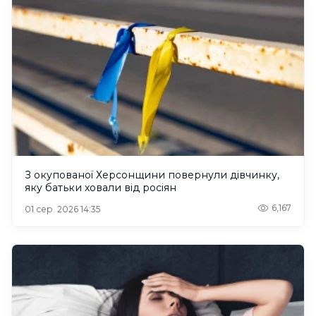
З окупованої Херсонщини повернули дівчинку,
яку батьки ховали від росіян
6,167
01 сер. 2026 14:35