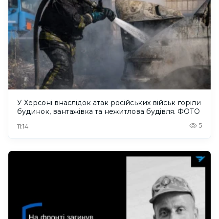
У Херсоні внаслідок атак російських військ горіли
будинок, вантажівка та нежитлова будівля. ФОТО
5
11:14