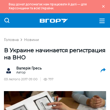
Ваш донат допомагає нам працювати й далі — для
Херсонщини та всієї України.
Головна
Новини
В Украине начинается регистрация
на ВНО
Валерія Гресь
Автор
03 лютого 2017 09:00
797