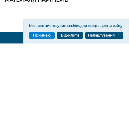
МАТЕРІАЛИ ПАРТНЕРІВ
Ми використовуємо cookies для покращення сайту.
Приймаю
Відхилити
Налаштування
ВГОРУ У СОЦМЕРЕЖАХ ТА МЕСЕНДЖЕРАХ
VGORU.ORG В GOOGLE NEWS
VGORU.ORG в GOOGLE NEWS
Підписуйтеся, щоб знати останні новини Херсона та
Херсонщини сьогодні
Підписатися
СТОРІНКИ