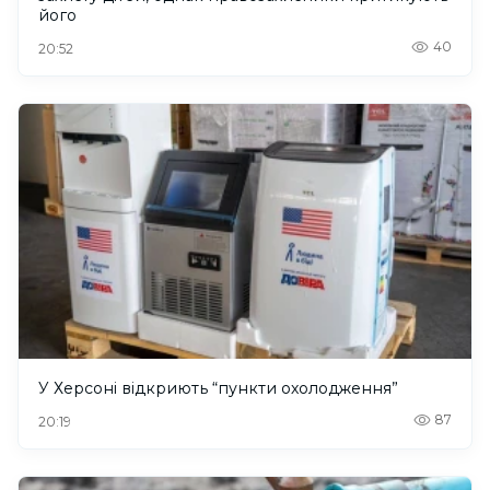
його
40
20:52
У Херсоні відкриють “пункти охолодження”
87
20:19