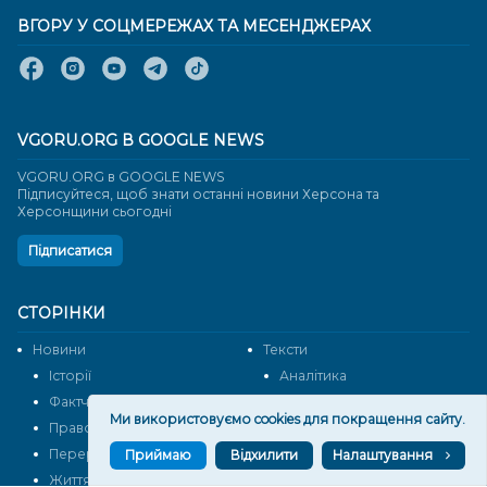
ВГОРУ У СОЦМЕРЕЖАХ ТА МЕСЕНДЖЕРАХ
VGORU.ORG В GOOGLE NEWS
VGORU.ORG в GOOGLE NEWS
Підписуйтеся, щоб знати останні новини Херсона та
Херсонщини сьогодні
Підписатися
СТОРІНКИ
Новини
Тексти
Історії
Аналітика
Фактчек
Розслідування
Ми використовуємо cookies для покращення сайту.
Право
Фото
Перерва на каву
Промо
Приймаю
Відхилити
Налаштування
Життя
Блоги