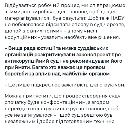
Відбувається робочий процес, ми співпрацюємо
з тими, хто виробляє ідеї. Головне, щоб ці ідеї
матеріалізувалися і був результат. Щоб те ж НАБУ
не побоювалося відсилати справу в суд через те,
що той з різних причин – в тому числі
корупційних – ухвалить необ'єктивне рішення.
– Вища рада юстиції та низка суддівських
організацій розкритикували законопроект про
антикорупційний суд і не рекомендували його
приймати. Багато хто вважає це проявом
боротьби за вплив над майбутнім органом.
– Це лише підкреслює важливість цієї структури.
Можна припустити, що процес створення суду
спочатку буде конфронтаційним, а згодом
перейде в конструктивне русло. Головне, щоб
усе не затягувалося – і щоб суд зрештою був
незалежним і добре підготовленим технічно.