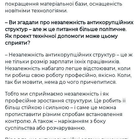
покращення матеріальної бази, оснащеність
новітніми технологіями.
– Ви згадали про незалежність антикорупційних
структур – але ж це питання більше політичне.
Як проект технічної допомоги може цьому
сприяти?
– Незалежність антикорупційних структур – це ж
не тільки розмір зарплати їхніх працівників.
Незалежність набагато легше відстоювати, коли
ти робиш свою роботу професійно, якісно. Коли,
так би мовити, нема до чого причепитися.
Тобто ми сприймаємо незалежність і як
професійне зростання структури. Це робить її
більш стійкою і сильною – і саме це можна
протиставити різним спробам встановлення
контролю. А також – наріканням з боку
суспільства або розчаруванню.