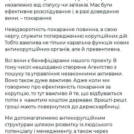
незалежно від статусу чи зв'язків. Має бути
ефективне розслідування і, в разі доведення
вини, – покарання.
Невідворотність покарання повинна, в свою
чергу, служити попередженню корупційних дій.
Тобто важлива не тільки каральна функція нових
антикорупційних органів, але й превентивна.
Всі вони є бенефіціарами нашого проекту. В
тому числі нещодавно створене Агентство з
пошуку та управління незаконними активами.
Воно також дуже важливе. Адже коли ми
говоримо про ефективність покарання за
корупцію, то тут важливо й те, що відбувається
потім з нажитим коштом держави. Врешті-решт,
гроші мають повернутися до держскарбниці.
Ми допомагатимемо антикорупційним
структурам шляхом розвитку їх людського
потенціалу і менеджменту, а також через