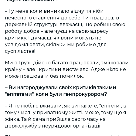
– І у мене коли виникало відчуття ніби
нечесного ставлення до себе. Ти працюєш в
державній структурі, вважаєш, що робиш свою
роботу добре – але чуєш на свою адресу
критику. І думаєш: як вони можуть не
усвідомлювати, скільки ми робимо для
суспільства!
Ми в Грузії дійсно багато працювали, змінювали
країну – але і критики вистачало. Адже ніхто не
може працювати без помилок.
– Ви нагороджували своїх критиків такими
"епітетами", коли були генпрокурором?
– Я не люблю вживати, як ви кажете, "епітети", в
тому числі у приватному житті. Може, тому що я
жінка. Та й сама прийшла свого часу на
держслужбу з неурядової організації.