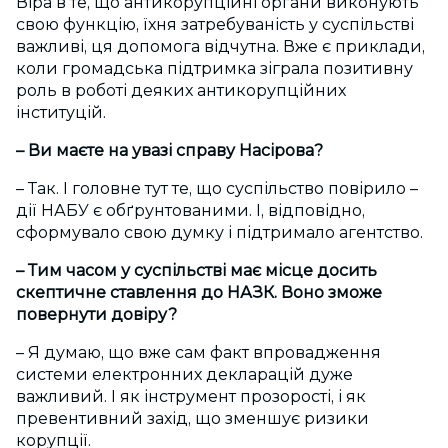
Віра в те, що антикорупційні органи виконують
свою функцію, їхня затребуваність у суспільстві
важливі, ця допомога відчутна. Вже є приклади,
коли громадська підтримка зіграла позитивну
роль в роботі деяких антикорупційних
інституцій.
– Ви маєте на увазі справу Насірова?
– Так. І головне тут те, що суспільство повірило –
дії НАБУ є обґрунтованими. І, відповідно,
сформувало свою думку і підтримало агентство.
– Тим часом у суспільстві має місце досить
скептичне ставлення до НАЗК. Воно зможе
повернути довіру?
– Я думаю, що вже сам факт впровадження
системи електронних декларацій дуже
важливий. І як інструмент прозорості, і як
превентивний захід, що зменшує ризики
корупції.