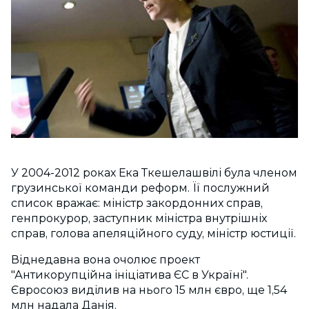
У 2004-2012 роках Ека Ткешелашвілі була членом
грузинської команди реформ. Її послужний
список вражає: міністр закордонних справ,
генпрокурор, заступник міністра внутрішніх
справ, голова апеляційного суду, міністр юстиції.
Віднедавна вона очолює проект
"Антикорупційна ініціатива ЄС в Україні".
Євросоюз виділив на нього 15 млн євро, ще 1,54
млн надала Данія.