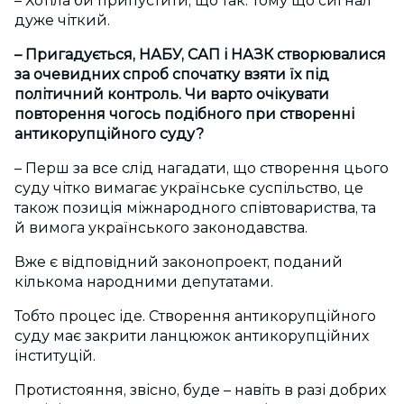
– Хотіла би припустити, що так. Тому що сигнал
дуже чіткий.
– Пригадується, НАБУ, САП і НАЗК створювалися
за очевидних спроб спочатку взяти їх під
політичний контроль. Чи варто очікувати
повторення чогось подібного при створенні
антикорупційного суду?
– Перш за все слід нагадати, що створення цього
суду чітко вимагає українське суспільство, це
також позиція міжнародного співтовариства, та
й вимога українського законодавства.
Вже є відповідний законопроект, поданий
кількома народними депутатами.
Тобто процес іде. Створення антикорупційного
суду має закрити ланцюжок антикорупційних
інституцій.
Протистояння, звісно, буде – навіть в разі добрих