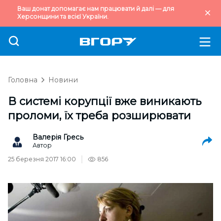
Ваш донат допомагає нам працювати й далі — для
Херсонщини та всієї України.
Головна
Новини
В системі корупції вже виникають
проломи, їх треба розширювати
Валерія Гресь
Автор
25 березня 2017 16:00
856