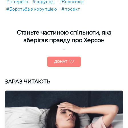
#Інтерв'ю
#корупція
#Євросоюз
#Боротьба з корупцією
#проект
Cтаньте частиною спільноти, яка
зберігає правду про Херсон
ДОНАТ
ЗАРАЗ ЧИТАЮТЬ