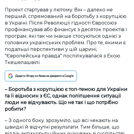
Проект стартував у лютому. Він – далеко не
перший, спрямований на боротьбу з корупцією
в Україні. Після Революції гідності Євросоюз
профінансував або фінансує з десяток проектів і
програм, які так чи інакше стосуються однієї з
головних українських проблем. Про те, якими є
подальші перспективи у цій царині,
"Європейська правда" поспілкувалася з Екою
Ткешелашвілі.
Додати Вгору як бажане джерело в Google
– Боротьба з корупцією є топ-темою для України
та її відносин з ЄС, однак поліпшення ситуації
люди не відчувають. Що не так і що потрібно
робити?
– З одного боку, зрозуміло, що всі чекають на
швидкі й відчутні результати. Тим більше, що
відлік антикорупційних очікувань в суспільстві