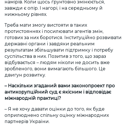
намірів. Коли щось ґрунтовно змінюється,
завжди є опір. І нагорі, і на середньому й
нижньому рівнях.
Треба мати змогу вистояти в таких
протистояннях і посилювати агентів змін,
готових за них боротися. Інституційно розвивати
державні органи і завдяки реальним
результатам збільшувати підтримку і потребу
суспільства в них. Позитив з того, що зараз
відбувається – людям ніколи не досить вже
зробленого, вони вимагають більшого. Це
двигун розвитку.
– Наскільки згаданий вами законопроект про
антикорупційний суд є якісним і відповідає
міжнародній практиці?
– Я не хочу давати оцінки до того, як буде
оприлюднено спільну оцінку міжнародних
партнерів України.