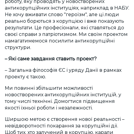
роботу, яку проводять у новостворених
антикорупційних інституціях, наприклад в НАБУ.
Не хочу вживати слово "героїзм", але ці люди
реально борються з корупцією і вже показують
результати. Це професіонали, які ставляться до
своєї справи з патріотизмом. Ми своїм проектом
намагатимемося посилити антикорупційні
структури.
– Які саме завдання ставить проект?
– Загальна філософія ЄС і уряду Данії в рамках
проекту є такою.
Ми повинні збільшити можливості
новостворених антикорупційних інституцій, у
тому числі технічні. Домогтися підвищення
якості їхньої роботи і незалежності.
Ширшою метою є створення нової реальності –
невідворотності покарання за корупційні дії.
Щоб тих, хто залучений в корупцію, карали