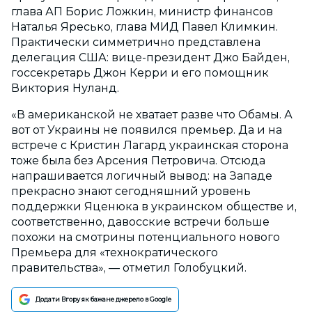
глава АП Борис Ложкин, министр финансов
Наталья Яресько, глава МИД Павел Климкин.
Практически симметрично представлена
делегация США: вице-президент Джо Байден,
госсекретарь Джон Керри и его помощник
Виктория Нуланд.
«В американской не хватает разве что Обамы. А
вот от Украины не появился премьер. Да и на
встрече с Кристин Лагард украинская сторона
тоже была без Арсения Петровича. Отсюда
напрашивается логичный вывод: на Западе
прекрасно знают сегодняшний уровень
поддержки Яценюка в украинском обществе и,
соответственно, давосские встречи больше
похожи на смотрины потенциального нового
Премьера для «технократического
правительства», — отметил Голобуцкий.
Додати Вгору як бажане джерело в Google