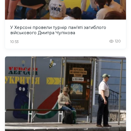
У Херсоні провели турнір пам’яті загиблого
військового Дмитра Чупікова
120
10:53