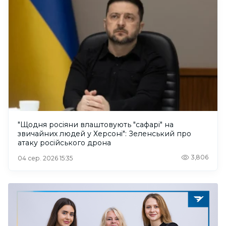
"Щодня росіяни влаштовують "сафарі" на
звичайних людей у Херсоні": Зеленський про
атаку російського дрона
3,806
04 сер. 2026 15:35