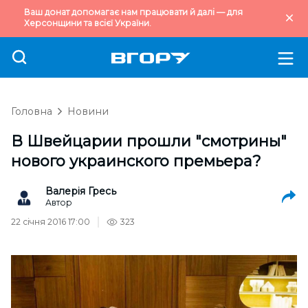
Ваш донат допомагає нам працювати й далі — для
Херсонщини та всієї України.
Головна
Новини
В Швейцарии прошли "смотрины"
нового украинского премьера?
Валерія Гресь
Автор
22 січня 2016 17:00
323