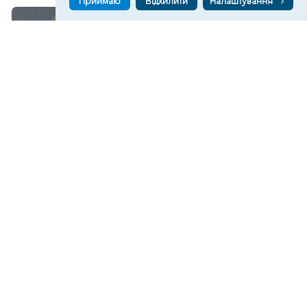
Приймаю
Відхилити
Налаштування
У Херсоні обмежать рух тролейбусів за одним із
маршрутів
174
10:35
Читати ще