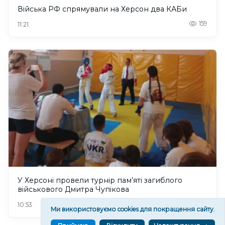
Війська РФ спрямували на Херсон два КАБи
159
11:21
У Херсоні провели турнір пам’яті загиблого
військового Дмитра Чупікова
120
10:53
Ми використовуємо cookies для покращення сайту.