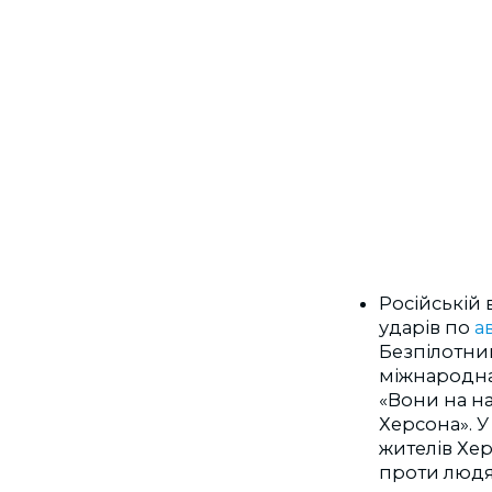
Російській 
ударів по
а
Безпілотни
міжнародна
«Вони на н
Херсона». У
жителів Хе
проти людя