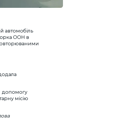
й автомобіль
торка ООН в
а повторюваними
додала
ли допомогу
тарну місію
лова