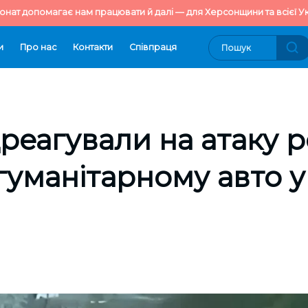
онат допомагає нам працювати й далі — для Херсонщини та всієї Ук
и
Про нас
Контакти
Cпівпраця
реагували на атаку р
 гуманітарному авто у