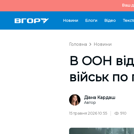
Ваш д
Новини
Блоги
Відео
Текст
Головна
Новини
В ООН від
військ по
Діана Кардаш
Автор
15 травня 2026 10:55
910