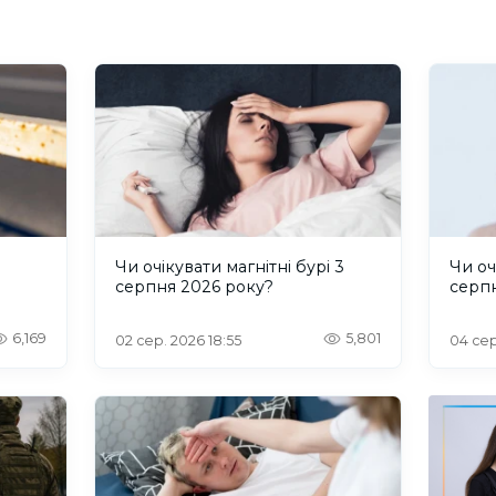
и
Чи очікувати магнітні бурі 3
Чи оч
серпня 2026 року?
серп
6,169
5,801
02 сер. 2026 18:55
04 сер