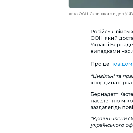
Авто ООН. Скриншот з відео УКГ
Російські військ
ООН, який дост
Україні Бернад
випадками наси
Про це
повідо
"Цивільні та пра
координаторка.
Бернадетт Касте
населенню мікро
заздалегідь пов
"Країни члени О
українського оф