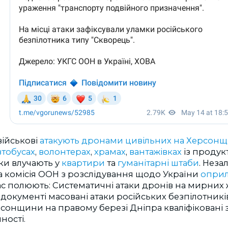
військові
атакують дронами цивільних на Херсонщ
втобусах
,
волонтерах
,
храмах
,
вантажівках
із продук
ки влучають у
квартири
та
гуманітарні штаби
.
Неза
 комісія ООН з розслідування щодо України
опри
ас полюють: Систематичні атаки дронів на мирних 
 документі масовані атаки російських безпілотникі
рсонщини на правому березі Дніпра кваліфіковані
ності.