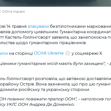
С ООН в Україні
ові 14 травня
атакували
безпілотниками марковани
авляв допомогу цивільним. Гуманітарна координа
етт Кастель-Голлінгсворт заявила, що занепокоєн
льства щодо гуманітарних працівників.
мили
на сторінці
OCHA Ukraine
у
соцмережі Х.
цівники гуманітарних місій мають бути захищені", –
ль-Голлінгсворт розповіла, що автівкою доставля
району Острів. Вона зазначила, що про цю гумані
ідомили російську та українську сторони.
ОН повинні поважати прапор ООН", – наголосив го
ісу УКГС ООН Андреа Де Доменіко.