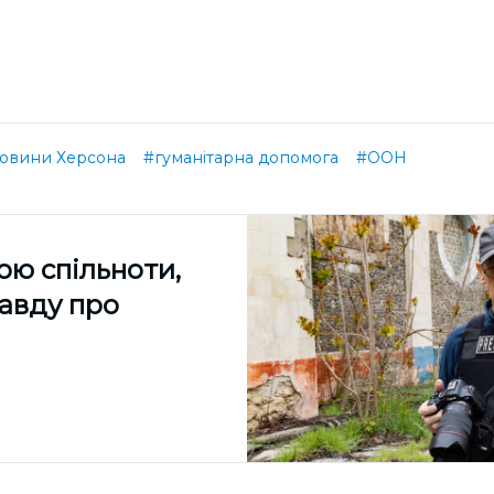
овини Херсона
#гуманітарна допомога
#ООН
ою спільноти,
равду про