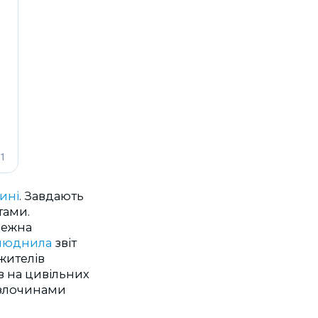
ині
. Завдають
тами.
лежна
люднила
звіт
жителів
в на цивільних
 злочинами