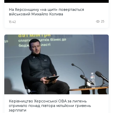
На Херсонщину «на щиті» повертається
військовий Михайло Колива
25
15:42
Керівництво Херсонської ОВА за липень
отримало понад півтора мільйони гривень
зарплати