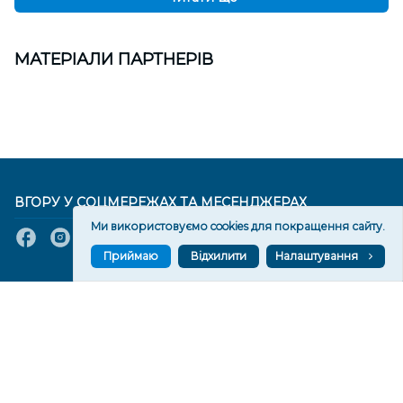
МАТЕРІАЛИ ПАРТНЕРІВ
ВГОРУ У СОЦМЕРЕЖАХ ТА МЕСЕНДЖЕРАХ
Ми використовуємо cookies для покращення сайту.
Приймаю
Відхилити
Налаштування
VGORU.ORG В GOOGLE NEWS
VGORU.ORG в GOOGLE NEWS
Підписуйтеся, щоб знати останні новини Херсона та
Херсонщини сьогодні
Підписатися