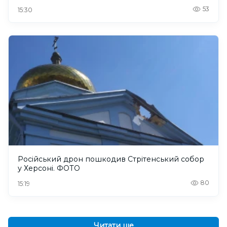
53
15:30
Російський дрон пошкодив Стрітенський собор
у Херсоні. ФОТО
80
15:19
Читати ще