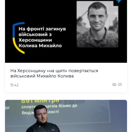
На Херсонщину «на щиті» повертається
військовий Михайло Колива
25
15:42