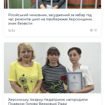
Російський чиновник, засуджений за хабар під
час ремонтів шкіл на лівобережжі Херсонщини,
зник безвісти
12
16:34
Херсонську лікарку-педіатриню нагородили
Подякою Голови Верховної Ради