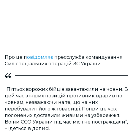
Про це п
овідомляє
пресслужба командування
Сил спеціальних операцій ЗС України.
“П’ятьох ворожих бійців завантажили на човни. В
цей час з інших позицій противник вдарив по
човнам, незважаючи на те, що на них
перебували і його ж товариші. Попри це усіх
полонених доставили живими на узбережжя.
Воїни ССО України під час місії не постраждали”,
– ідеться в дописі.