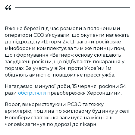
Вже на березі під час розмови з полоненими
оператори ССО з’ясували, що окупанти належать
до підрозділу «Шторм Z». Ці загони російське
міноборони комплектує за тим же принципом,
що і формування «Вагнер»: основу складають
засуджені росіяни, що відбувають покарання у
тюрмах. За участь у війні проти України їм
обіцяють амністію, повідомляє пресслужба.
Нагадаємо, минулої доби, 15 червня, росіяни 54
рази
обстріляли
правобережжя Херсонщини.
Ворог, використовуючи РСЗО та тяжку
артилерію, поцілив по житловому будинку у селі
Новоберислав: жінка загинула на місці, а її
чоловік загинув по дорозі до лікарні.