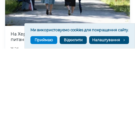
Ми використовуємо cookies для покращення сайту.
На Херсонщині визначили уповноваженого з
питань безбар’єрності
Приймаю
Відхилити
Налаштування
130
15:26
Читати ще
МАТЕРІАЛИ ПАРТНЕРІВ