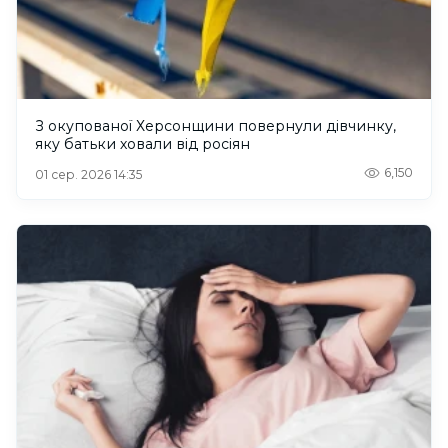
З окупованої Херсонщини повернули дівчинку,
яку батьки ховали від росіян
6,150
01 сер. 2026 14:35