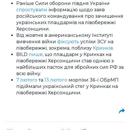
Раніше Сили оборони півдня України
спростували
інформацію щодо заяв
російського командування про зачищення
українських плацдармів на лівобережжі
Херсонщини.
Від жовтня в американському Інституті
вивчення війни
фіксують
успіхи ЗСУ на
лівобережжі, зокрема, поблизу
Кринків
.
BILD
пише
, що плацдарм у Кринках на
лівобережжі Херсонщини став однією з
найбільших пасток для збройних сил РФ за
всю війну.
7 лютого
та
13 лютого
морпіхи 36-ї ОБрМП
підіймали український стяг у Кринках на
лівобережжі Херсонщини.