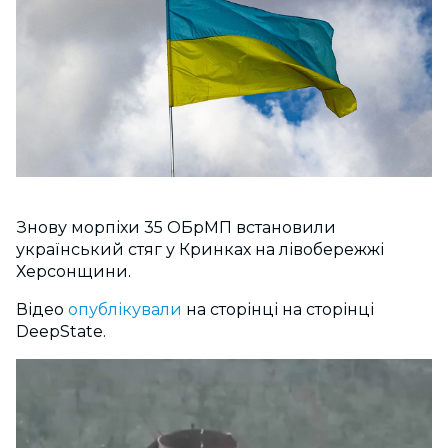
Знову морпіхи 35 ОБрМП встановили
український стяг у Кринках на лівобережжі
Херсонщини.
Відео
опублікували
на сторінці на сторінці
DeepState.