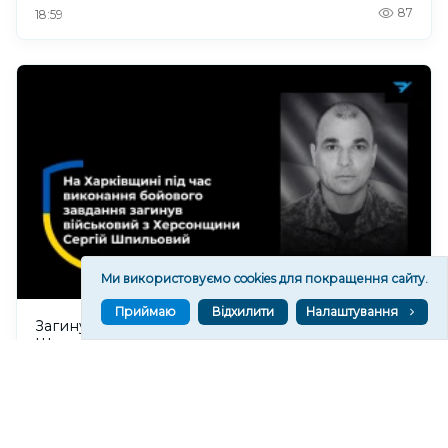
87
18:59
Ми використовуємо cookies для покращення сайту.
Приймаю
Відхилити
Налаштування
Загинув військовий з Херсонщини Сергій
Шпильовий: прощання відбудеться на Одещині
134
18:28