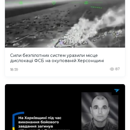
Сили безпілотних систем уразили місце
дислокації ФСБ на окупованій Херсонщині
87
18:59