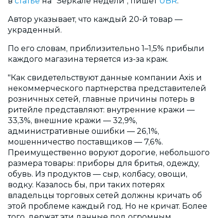
в
статье
на "Зеркале недели", пишет
UBR
.
Автор указывает, что каждый 20-й товар —
украденный.
По его словам, приблизительно 1–1,5% прибыли
каждого магазина теряется из-за краж.
"Как свидетельствуют данные компании Axis и
некоммерческого партнерства представителей
розничных сетей, главные причины потерь в
ритейле представляют: внутренние кражи —
33,3%, внешние кражи — 32,9%,
административные ошибки — 26,1%,
мошенничество поставщиков — 7,6%.
Преимущественно воруют дорогие, небольшого
размера товары: приборы для бритья, одежду,
обувь. Из продуктов — сыр, колбасу, овощи,
водку. Казалось бы, при таких потерях
владельцы торговых сетей должны кричать об
этой проблеме каждый год. Но не кричат. Более
того, держат эти данные под огромным