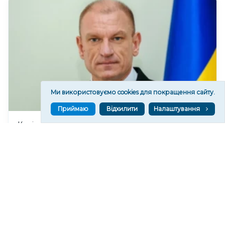
Ми використовуємо cookies для покращення сайту.
Приймаю
Відхилити
Налаштування
Керівництво Херсонської облпрокуратури за
липень отримало понад 386 тисяч гривень
зарплати
110
12:53
Читати ще