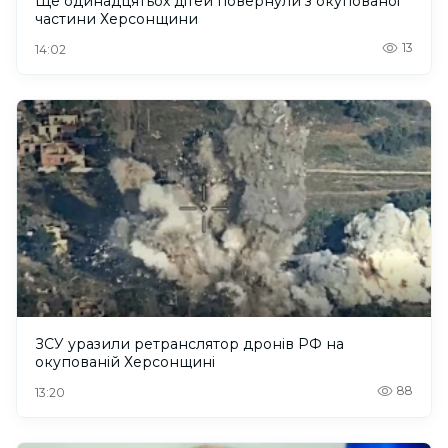
Ще одинадцятьох дітей повернули з окупованої
частини Херсонщини
13
14:02
ЗСУ уразили ретранслятор дронів РФ на
окупованій Херсонщині
88
13:20