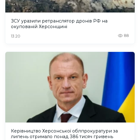
ЗСУ уразили ретранслятор дронів РФ на
окупованій Херсонщині
88
13:20
Керівництво Херсонської облпрокуратури за
липень отримало понад 386 тисяч гривень