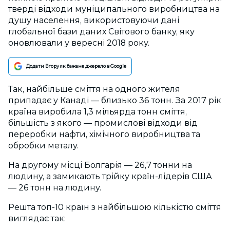
тверді відходи муніципального виробництва на
душу населення, використовуючи дані
глобальної бази даних Світового банку, яку
оновлювали у вересні 2018 року.
Додати Вгору як бажане джерело в Google
Так, найбільше сміття на одного жителя
припадає у Канаді — близько 36 тонн. За 2017 рік
країна виробила 1,3 мільярда тонн сміття,
більшість з якого — промислові відходи від
переробки нафти, хімічного виробництва та
обробки металу.
На другому місці Болгарія — 26,7 тонни на
людину, а замикають трійку країн-лідерів США
— 26 тонн на людину.
Решта топ-10 країн з найбільшою кількістю сміття
виглядає так: