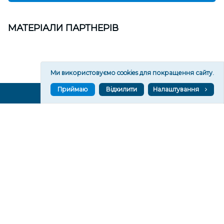
МАТЕРІАЛИ ПАРТНЕРІВ
Ми використовуємо cookies для покращення сайту.
Приймаю
Відхилити
Налаштування
ВГОРУ У СОЦМЕРЕЖАХ ТА МЕСЕНДЖЕРАХ
VGORU.ORG В GOOGLE NEWS
VGORU.ORG в GOOGLE NEWS
Підписуйтеся, щоб знати останні новини Херсона та
Херсонщини сьогодні
Підписатися