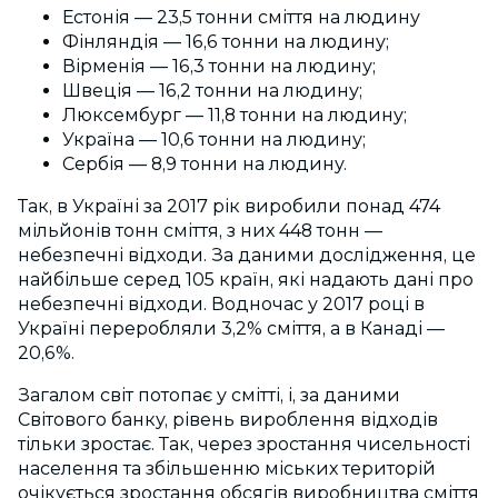
Естонія — 23,5 тонни сміття на людину
Фінляндія — 16,6 тонни на людину;
Вірменія — 16,3 тонни на людину;
Швеція — 16,2 тонни на людину;
Люксембург — 11,8 тонни на людину;
Україна — 10,6 тонни на людину;
Сербія — 8,9 тонни на людину.
Так, в Україні за 2017 рік виробили понад 474
мільйонів тонн сміття, з них 448 тонн —
небезпечні відходи. За даними дослідження, це
найбільше серед 105 країн, які надають дані про
небезпечні відходи. Водночас у 2017 році в
Україні переробляли 3,2% сміття, а в Канаді —
20,6%.
Загалом світ потопає у смітті, і, за даними
Світового банку, рівень вироблення відходів
тільки зростає. Так, через зростання чисельності
населення та збільшенню міських територій
очікується зростання обсягів виробництва сміття