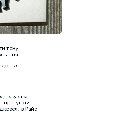
и тісну
остання.
родного
родовжувати
 і просувати
ідкреслив Райс.