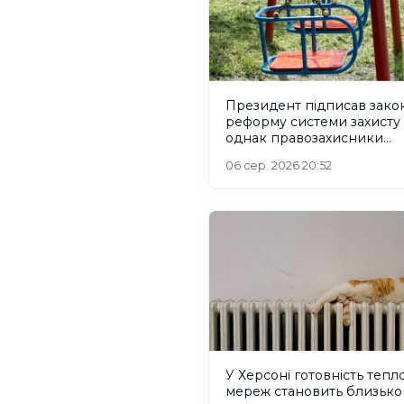
Президент підписав зако
реформу системи захисту 
однак правозахисники
критикують його
06 сер. 2026 20:52
У Херсоні готовність тепл
мереж становить близько