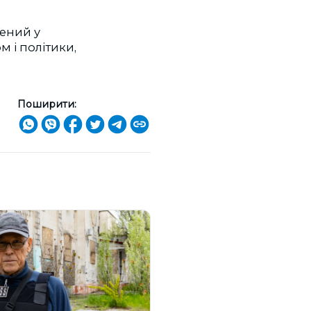
чений у
 і політики,
Поширити: