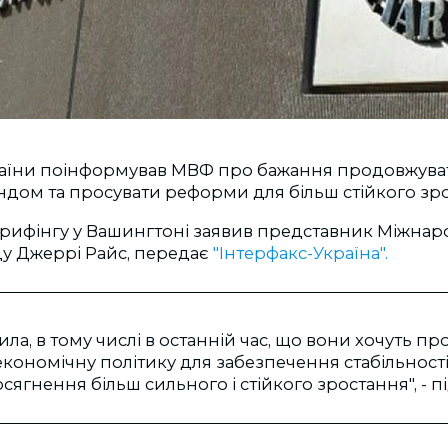
аїни поінформував МВФ про бажання продовжуват
ндом та просувати реформи для більш стійкого зр
 брифінгу у Вашингтоні заявив представник Міжна
у Джеррі Райс, передає
"Інтерфакс-Україна".
ила, в тому числі в останній час, що вони хочуть п
ономічну політику для забезпечення стабільності
ягнення більш сильного і стійкого зростання", - п