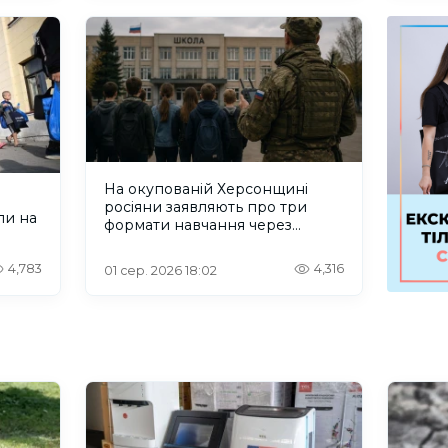
На окупованій Херсонщині
росіяни заявляють про три
ли на
формати навчання через
проблеми зі світлом та
інтернетом
4,783
4,316
01 сер. 2026 18:02