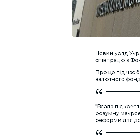
Новий уряд Укр
співпрацю з Фо
Про це під час
валютного фонд
"Влада підкресл
розумну макроек
реформи для дос