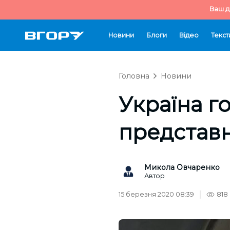
Ваш д
Новини
Блоги
Відео
Текст
Головна
Новини
Україна г
представ
Микола Овчаренко
Автор
15 березня 2020 08:39
818