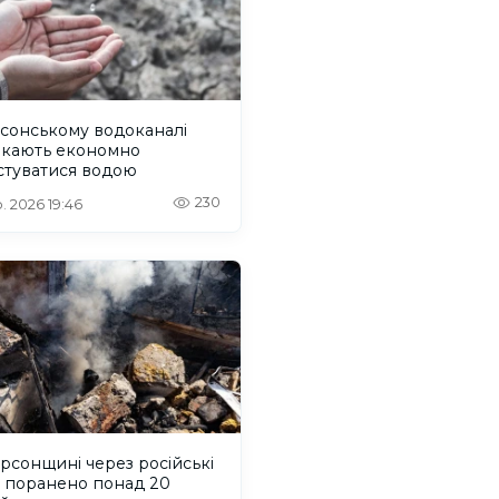
сонському водоканалі
икають економно
стуватися водою
230
. 2026 19:46
рсонщині через російські
и поранено понад 20