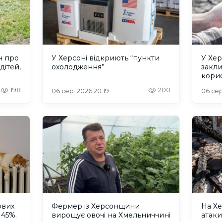
н про
У Херсоні відкриють “пункти
У Хер
дітей,
охолодження”
закл
кори
198
200
06 сер. 2026 20:19
06 сер
ових
Фермер із Херсонщини
На Хе
 45%.
вирощує овочі на Хмельниччині
атак