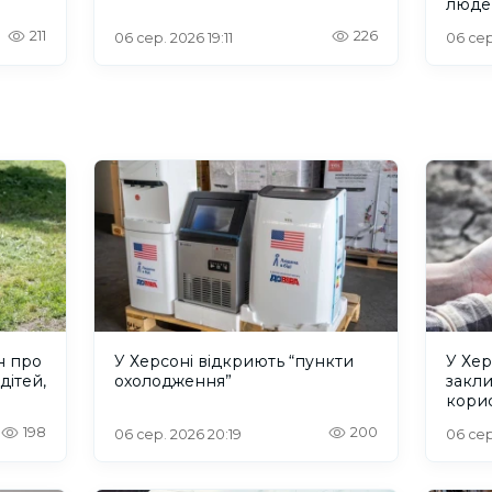
люде
211
226
06 сер. 2026 19:11
06 сер
н про
У Херсоні відкриють “пункти
У Хер
дітей,
охолодження”
закл
кори
198
200
06 сер. 2026 20:19
06 сер