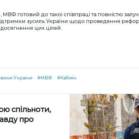
, МВФ готовий до такої співпраці та повністю залу
дтримки зусиль України щодо проведення реформ
досягнення цих цілей.
вини України
#МВФ
#Кабмін
ою спільноти,
равду про