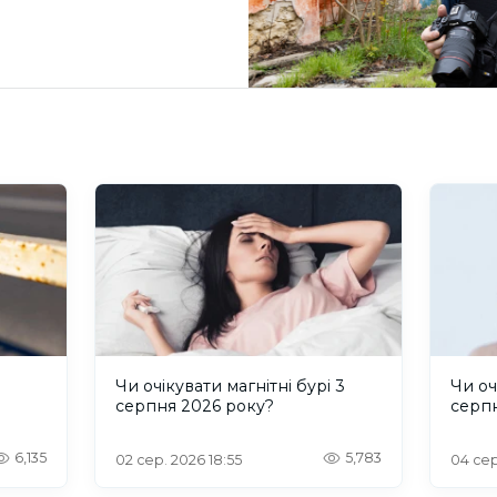
и
Чи очікувати магнітні бурі 3
Чи оч
серпня 2026 року?
серп
6,135
5,783
02 сер. 2026 18:55
04 сер