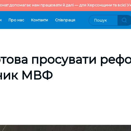
онат допомагає нам працювати й далі — для Херсонщини та всієї Ук
и
Про нас
Контакти
Cпівпраця
отова просувати ре
ник МВФ