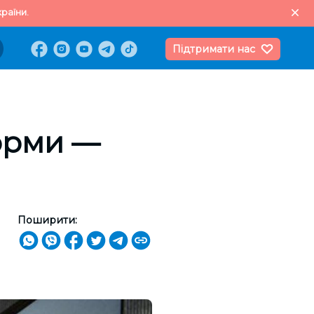
раїни.
Підтримати нас
форми —
Поширити: