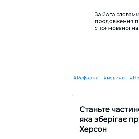
За його словами
продовження пі
спрямованої на 
#Реформи
#новини
#Но
Cтаньте частин
яка зберігає п
Херсон