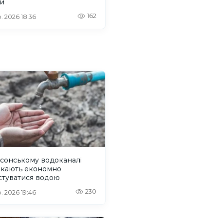
й
162
. 2026 18:36
сонському водоканалі
икають економно
стуватися водою
230
. 2026 19:46