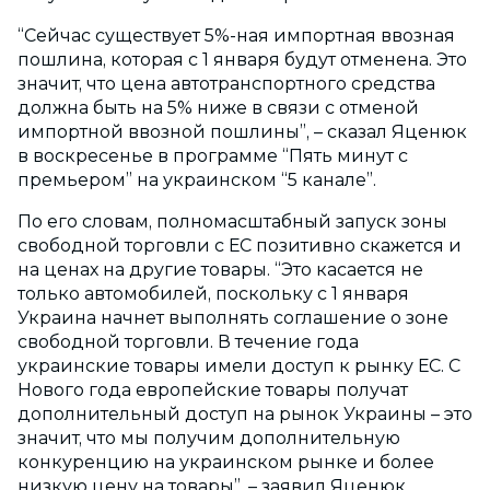
“Сейчас существует 5%-ная импортная ввозная
пошлина, которая с 1 января будут отменена. Это
значит, что цена автотранспортного средства
должна быть на 5% ниже в связи с отменой
импортной ввозной пошлины”, – сказал Яценюк
в воскресенье в программе “Пять минут с
премьером” на украинском “5 канале”.
По его словам, полномасштабный запуск зоны
свободной торговли с ЕС позитивно скажется и
на ценах на другие товары. “Это касается не
только автомобилей, поскольку с 1 января
Украина начнет выполнять соглашение о зоне
свободной торговли. В течение года
украинские товары имели доступ к рынку ЕС. С
Нового года европейские товары получат
дополнительный доступ на рынок Украины – это
значит, что мы получим дополнительную
конкуренцию на украинском рынке и более
низкую цену на товары”, – заявил Яценюк.