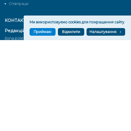
Cпівпраця
КОНТАКТИ
Ми використовуємо cookies для покращення сайту.
Редакційний відділ:
Приймаю
Відхилити
Налаштування
ilona.polesova@gmail.com
vgorunews@gmail.com
lvgoru@gmail.com
team@vgoru.org
Відділ продажів:
partnership@vgoru.org
oleksiylehen@vgoru.org
Засновник медіа «Вгору» Благодійна організація «Фонд
милосердя та здоров'я», ознака неприбутковості - 0036 згідно з