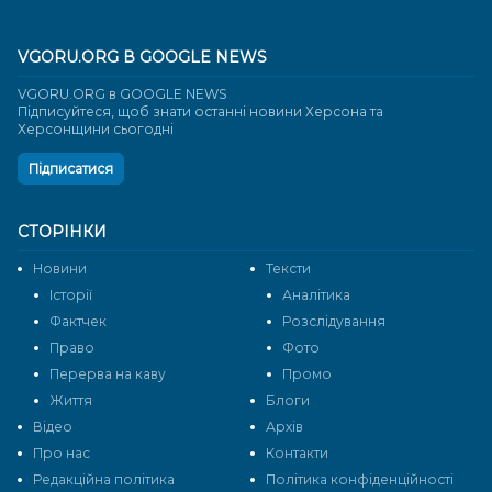
VGORU.ORG В GOOGLE NEWS
VGORU.ORG в GOOGLE NEWS
Підписуйтеся, щоб знати останні новини Херсона та
Херсонщини сьогодні
Підписатися
СТОРІНКИ
Новини
Тексти
Історії
Аналітика
Фактчек
Розслідування
Право
Фото
Перерва на каву
Промо
Життя
Блоги
Відео
Архів
Про нас
Контакти
Редакційна політика
Політика конфіденційності