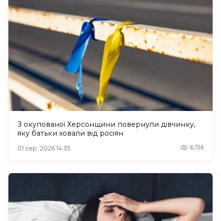
З окупованої Херсонщини повернули дівчинку,
яку батьки ховали від росіян
6,136
01 сер. 2026 14:35