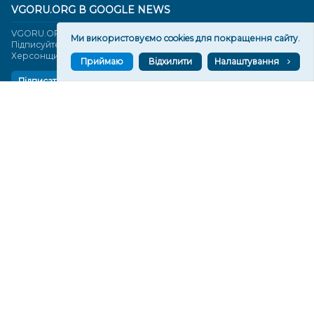
VGORU.ORG В GOOGLE NEWS
VGORU.ORG в GOOGLE NEWS
Ми використовуємо cookies для покращення сайту.
Підписуйтеся, щоб знати останні новини Херсона та
Херсонщини сьогодні
Приймаю
Відхилити
Налаштування
Підписатися
СТОРІНКИ
Новини
Тексти
Історії
Аналітика
Фактчек
Розслідування
Право
Фото
Перерва на каву
Промо
Життя
Блоги
Відео
Архів
Про нас
Контакти
Редакційна політика
Політика конфіденційності
Cпівпраця