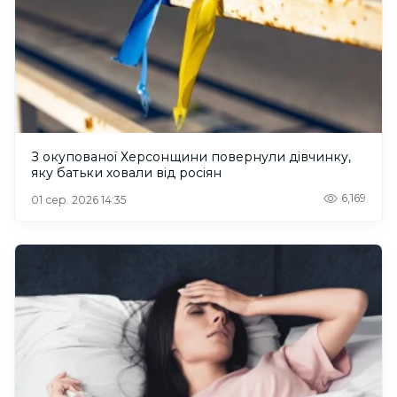
З окупованої Херсонщини повернули дівчинку,
яку батьки ховали від росіян
6,169
01 сер. 2026 14:35