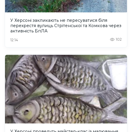
У Херсоні закликають не пересуватися біля
перехрестя вулиць Стрітенської та Комкова через
активність БпЛА
102
12:14
У Херсоні проведуть майстер-клас із малювання