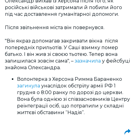
Олександр виїхав із Херсона після того, як
російські військові затримали й побили його
під час доставлення гуманітарної допомоги.
Після звільнення міста він повернувся.
"Він якраз допомагав закривати вікна після
попередніх прильотів. У Саші взимку помер
батько. І він жив зі своєю тьотею. Тепер вона
залишилася зовсім сама", –
зазначила
у фейсбуці
знайома Олександра.
Волонтерка з Херсона Римма Бараненко
загинула
унаслідок обстрілу армії РФ 1
грудня о 8:00 ранку по дорозі до церкви.
Вона була однією зі співзасновників Центру
реінтеграції осіб, що потрапили у складні
життєві обставини “Надія”.