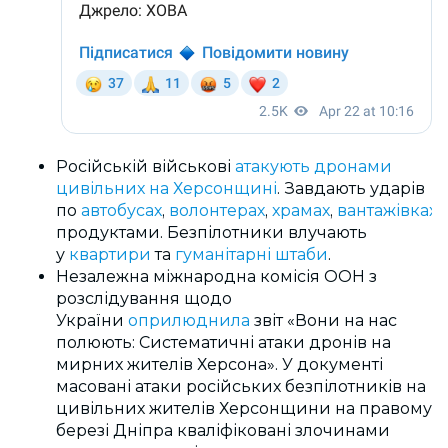
Російській військові
атакують дронами
цивільних на Херсонщині
. Завдають ударів
по
автобусах
,
волонтерах
,
храмах
,
вантажівках
і
продуктами. Безпілотники влучають
у
квартири
та
гуманітарні штаби
.
Незалежна міжнародна комісія ООН з
розслідування щодо
України
оприлюднила
звіт «Вони на нас
полюють: Систематичні атаки дронів на
мирних жителів Херсона». У документі
масовані атаки російських безпілотників на
цивільних жителів Херсонщини на правому
березі Дніпра кваліфіковані злочинами