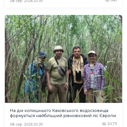
349
08 сер. 2026 20:39
На дні колишнього Каховського водосховища
формується найбільший рівновіковий ліс Європи
20,711
08 сер. 2026 20:29