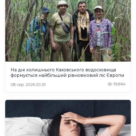
На дні колишнього Каховського водосховища
формується найбільший рівновіковий ліс Європи
56,864
08 сер. 2026 20:29