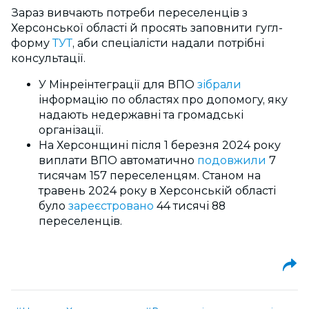
Зараз вивчають потреби переселенців з
Херсонської області й просять заповнити гугл-
форму
ТУТ
, аби спеціалісти надали потрібні
консультації.
У Мінреінтеграції для ВПО
зібрали
інформацію по областях про допомогу, яку
надають недержавні та громадські
організації.
На Херсонщині після 1 березня 2024 року
виплати ВПО автоматично
подовжили
7
тисячам 157 переселенцям. Станом на
травень 2024 року в Херсонській області
було
зареєстровано
44 тисячі 88
переселенців.