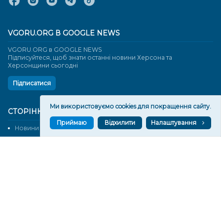
VGORU.ORG В GOOGLE NEWS
VGORU.ORG в GOOGLE NEWS
Підписуйтеся, щоб знати останні новини Херсона та
Херсонщини сьогодні
Підписатися
Ми використовуємо cookies для покращення сайту.
СТОРІНКИ
Приймаю
Відхилити
Налаштування
Новини
Тексти
Історії
Аналітика
Фактчек
Розслідування
Право
Фото
Перерва на каву
Промо
Життя
Блоги
Відео
Архів
Про нас
Контакти