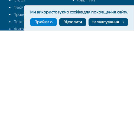
Історії
Аналітика
Фактчек
Розслідування
Ми використовуємо cookies для покращення сайту.
Право
Фото
Перерва на каву
Промо
Приймаю
Відхилити
Налаштування
Життя
Блоги
Відео
Архів
Про нас
Контакти
Редакційна політика
Політика конфіденційності
Cпівпраця
КОНТАКТИ
Редакційний відділ:
ilona.polesova@gmail.com
vgorunews@gmail.com
lvgoru@gmail.com
team@vgoru.org
Відділ продажів:
partnership@vgoru.org