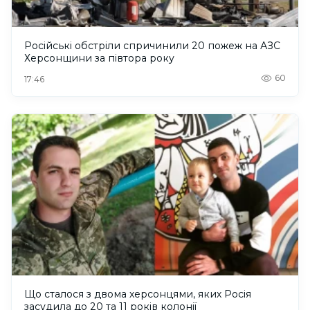
Російські обстріли спричинили 20 пожеж на АЗС
Херсонщини за півтора року
60
17:46
Що сталося з двома херсонцями, яких Росія
засудила до 20 та 11 років колонії