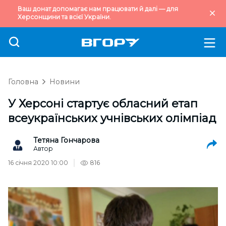
Ваш донат допомагає нам працювати й далі — для
Херсонщини та всієї України.
Головна
Новини
У Херсоні стартує обласний етап
всеукраїнських учнівських олімпіад
Тетяна Гончарова
Автор
16 січня 2020 10:00
816