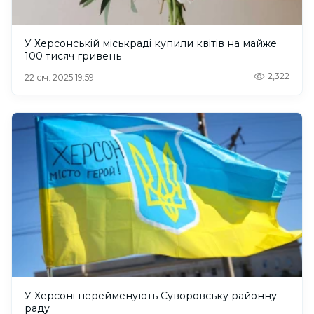
У Херсонській міськраді купили квітів на майже
100 тисяч гривень
2,322
22 січ. 2025 19:59
У Херсоні перейменують Суворовську районну
раду