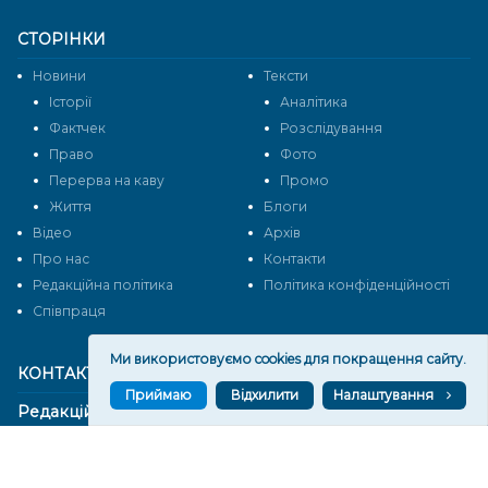
СТОРІНКИ
Новини
Тексти
Історії
Аналітика
Фактчек
Розслідування
Право
Фото
Перерва на каву
Промо
Життя
Блоги
Відео
Архів
Про нас
Контакти
Редакційна політика
Політика конфіденційності
Cпівпраця
Ми використовуємо cookies для покращення сайту.
КОНТАКТИ
Приймаю
Відхилити
Налаштування
Редакційний відділ:
ilona.polesova@gmail.com
vgorunews@gmail.com
lvgoru@gmail.com