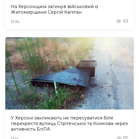
На Херсонщині загинув військовий із
Житомирщини Сергій Капітан
123
12:54
У Херсоні закликають не пересуватися біля
перехрестя вулиць Стрітенської та Комкова через
активність БпЛА
157
12:14