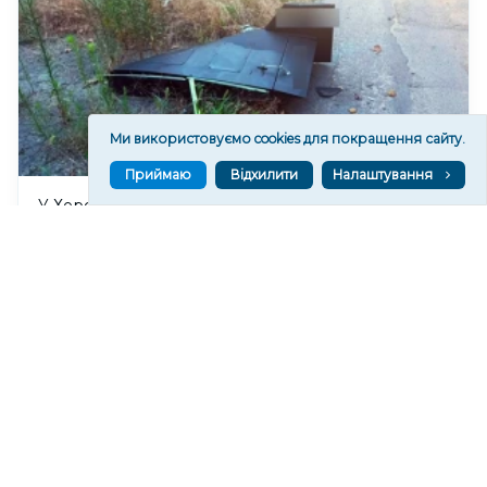
Ми використовуємо cookies для покращення сайту.
Приймаю
Відхилити
Налаштування
У Херсоні закликають не пересуватися біля
перехрестя вулиць Стрітенської та Комкова через
активність БпЛА
157
12:14
Читати ще
МАТЕРІАЛИ ПАРТНЕРІВ