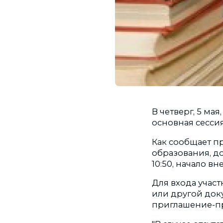
В четверг, 5 ма
основная сесси
Как сообщает п
образования, до
10:50, начало в
Для входа учас
или другой доку
приглашение-п