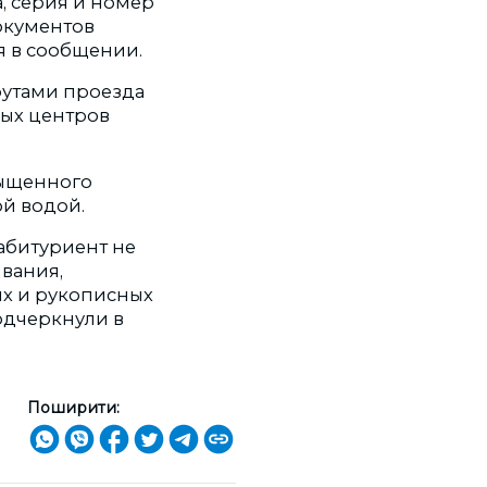
а, серия и номер
окументов
я в сообщении.
рутами проезда
ных центров
сыщенного
ой водой.
 абитуриент не
ывания,
ых и рукописных
одчеркнули в
Поширити: