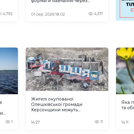
формати навчання через
проблеми зі світлом та
інтернетом
4,792
4,317
01 сер. 2026 18:02
Жителі окупованої
і
Яка п
Олешківської громади
та об
Херсонщини можуть
ах
зареєструватися на грошову
допомогу
1
11
14:27
14:11