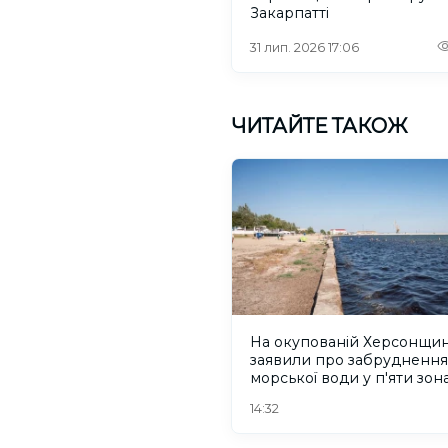
Закарпатті
31 лип. 2026 17:06
ЧИТАЙТЕ ТАКОЖ
На окупованій Херсонщин
заявили про забруднення
морської води у п'яти зон
відпочинку
14:32