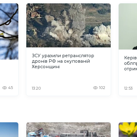
ЗСУ уразили ретранслятор
Керів
дронів РФ на окупованій
облп
Херсонщині
отрим
грив
45
102
13:20
12:53