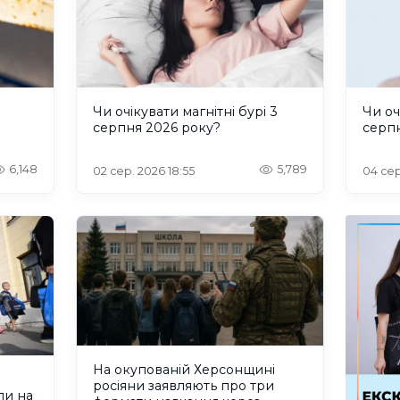
и
Чи очікувати магнітні бурі 3
Чи оч
серпня 2026 року?
серп
6,148
5,789
02 сер. 2026 18:55
04 сер
На окупованій Херсонщині
росіяни заявляють про три
ли на