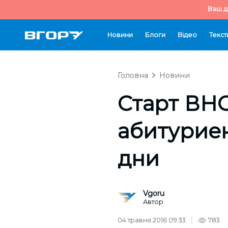
Ваш д
Новини
Блоги
Відео
Текст
Головна
Новини
Старт ВНО
абитурие
дни
Vgoru
Автор
04 травня 2016 09:33
783