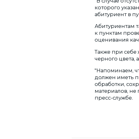
"В случае отсут
которого указа
абитуриент в пу
Абитуриентам т
к пунктам пров
оценивания кач
Также при себе
черного цвета, 
"Напоминаем, чт
должен иметь пр
обработки, сох
материалов, не
пресс-службе.