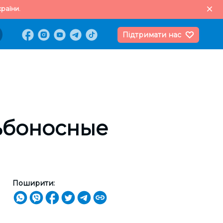
раїни.
Підтримати нас
ьбоносные
Поширити: