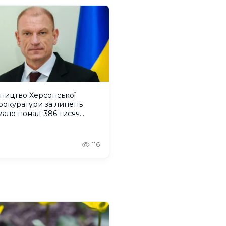
ництво Херсонської
рокуратури за липень
ало понад 386 тисяч
ень зарплати
116