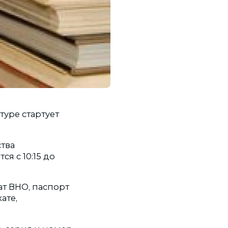
туре стартует
тва
я с 10:15 до
т ВНО, паспорт
ате,