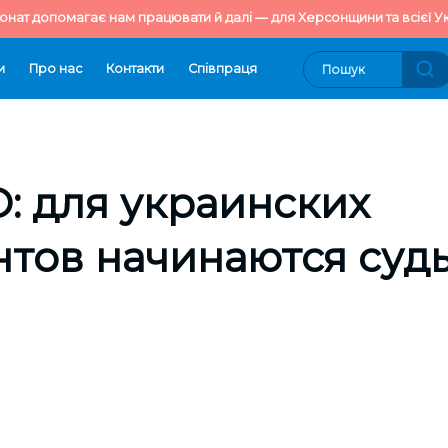
онат допомагає нам працювати й далі — для Херсонщини та всієї Ук
и
Про нас
Контакти
Cпівпраця
: для украинских
нтов начинаются суд