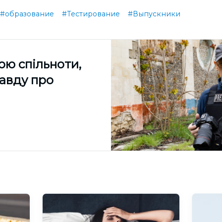
#образование
#Тестирование
#Выпускники
ою спільноти,
равду про