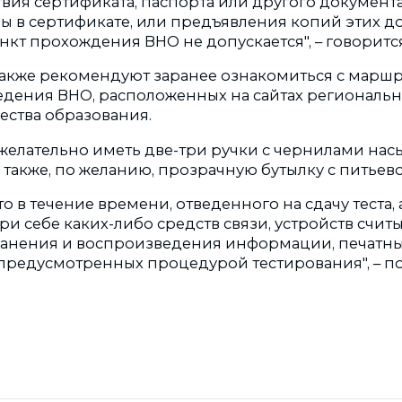
ствия сертификата, паспорта или другого документ
ны в сертификате, или предъявления копий этих д
нкт прохождения ВНО не допускается", – говоритс
акже рекомендуют заранее ознакомиться с марш
едения ВНО, расположенных на сайтах региональ
ества образования.
 желательно иметь две-три ручки с чернилами на
а также, по желанию, прозрачную бутылку с питьев
о в течение времени, отведенного на сдачу теста,
и себе каких-либо средств связи, устройств счит
ранения и воспроизведения информации, печатн
 предусмотренных процедурой тестирования", – п