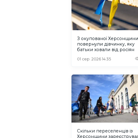
З окупованої Херсонщин
повернули дівчинку, яку
батьки ховали від росіян
01 сер. 2026 14:35
Скільки переселенців із
Херсонщини зареєструва