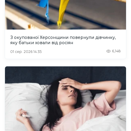
З окупованої Херсонщини повернули дівчинку,
яку батьки ховали від росіян
6,148
01 сер. 2026 14:35