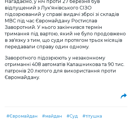
Нагадаємо, у ніч проти 27 березня був
відпущений з Лук'янівського СІЗО
підозрюваний у справі видачі зброї зі складів
МВС під час Євромайдану Ростислав
Заворотний. У нього закінчився термін
тримання під вартою, який не було продовжено
в зв'язку з тим, що суди протягом трьох місяців
передавали справу один одному.
Заворотного підозрюють у незаконному
отриманні 408 автоматів Калашникова та 90 тис.
патронів 20 лютого для використання проти
Євромайдану.
#Євромайдан
#майдан
#Суд
#тітушка