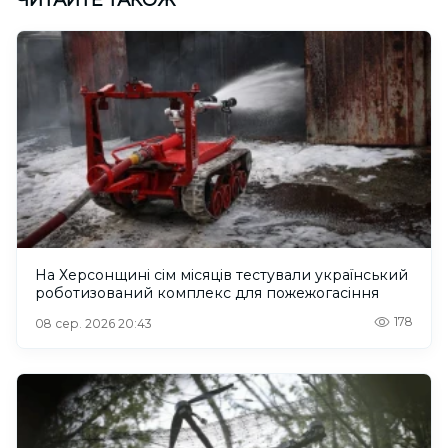
На Херсонщині сім місяців тестували український
роботизований комплекс для пожежогасіння
178
08 сер. 2026 20:43