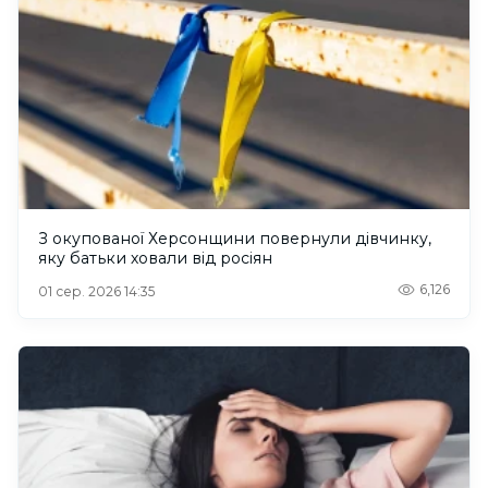
З окупованої Херсонщини повернули дівчинку,
яку батьки ховали від росіян
6,126
01 сер. 2026 14:35