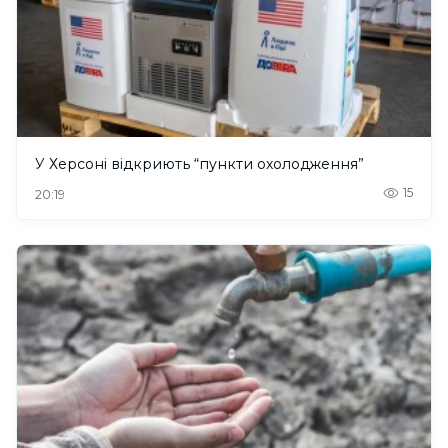
У Херсоні відкриють “пункти охолодження”
15
20:19