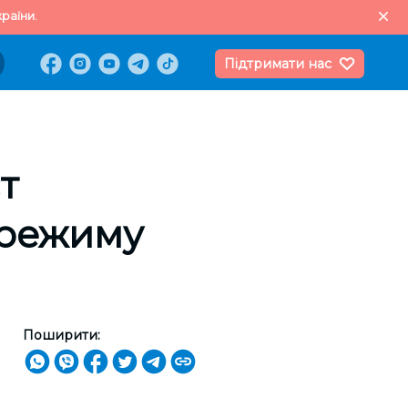
раїни.
Підтримати нас
т
 режиму
Поширити: