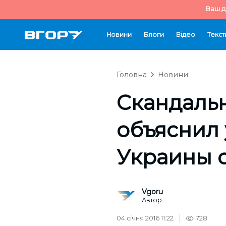
Ваш д
Новини
Блоги
Відео
Текст
Головна
Новини
Скандальн
объяснил
Украины 
Vgoru
Автор
04 січня 2016 11:22
728