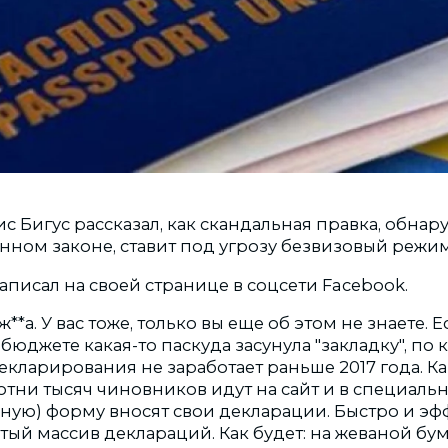
 Бигус рассказал, как
скандальная правка, обнар
нном законе
, ставит под угрозу безвизовый режим
аписал на своей странице в соцсети Facebook.
 ж**а. У вас тоже, только вы еще об этом не знаете. Е
бюджете какая-то паскуда засунула "закладку", по
екларирования не заработает раньше 2017 года. К
сотни тысяч чиновников идут на сайт и в специаль
ьную) форму вносят свои декларации. Быстро и э
тый массив деклараций. Как будет: на жеваной бу