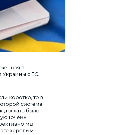
уженная в
 Украины с ЕС.
сли коротко, то в
 которой система
ак должно было
ную (очень
ффективно мы
маге херовым