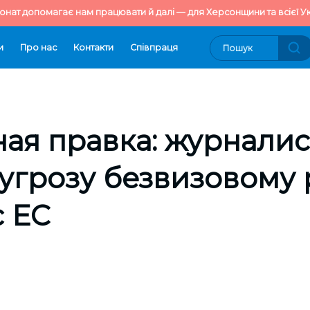
онат допомагає нам працювати й далі — для Херсонщини та всієї Ук
и
Про нас
Контакти
Cпівпраця
ая правка: журналис
 угрозу безвизовому
с ЕС