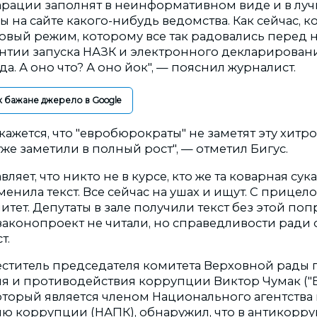
рации заполнят в неинформативном виде и в луч
ы на сайте какого-нибудь ведомства. Как сейчас, к
зовый режим, которому все так радовались перед 
нтии запуска НАЗК и электронного декларировани
да. А оно что? А оно йок", — пояснил журналист.
к бажане джерело в Google
 кажется, что "евробюрократы" не заметят эту хит
уже заметили в полный рост", — отметил Бигус.
ляет, что никто не в курсе, кто же та коварная сука
нила текст. Все сейчас на ушах и ищут. С прицел
ет. Депутаты в зале получили текст без этой поп
аконопроект не читали, но справедливости ради о
т.
ститель председателя комитета Верховной рады 
 и противодействия коррупции Виктор Чумак ("
оторый является членом Национального агентства
 коррупции (НАПК), обнаружил, что в антикор