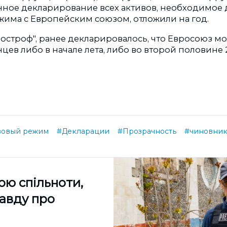
нное декларирование всех активов, необходимое 
жима с Европейским союзом, отложили на год.
построф", ранее декларировалось, что Евросоюз м
цев либо в начале лета, либо во второй половине 2
зовый режим
#Декларации
#Прозрачность
#чиновни
ою спільноти,
равду про