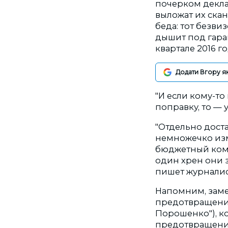
почерком декла
выложат их скан
беда: тот безви
дышит под гара
квартале 2016 го
Додати Вгору я
"И если кому-то
поправку, то — 
"Отдельно достав
немножечко изме
бюджетный комит
один хрен они з
пишет журналис
Напомним, заме
предотвращения
Порошенко"), к
предотвращению