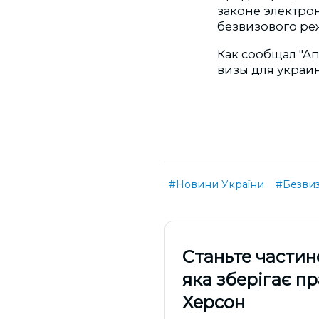
законе электро
безвизового ре
Как сообщал "А
визы для украин
#Новини України
#Безви
Cтаньте частин
яка зберігає п
Херсон