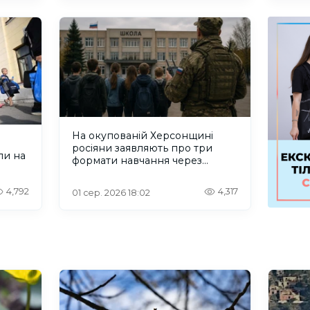
На окупованій Херсонщині
росіяни заявляють про три
ли на
формати навчання через
проблеми зі світлом та
інтернетом
4,792
4,317
01 сер. 2026 18:02