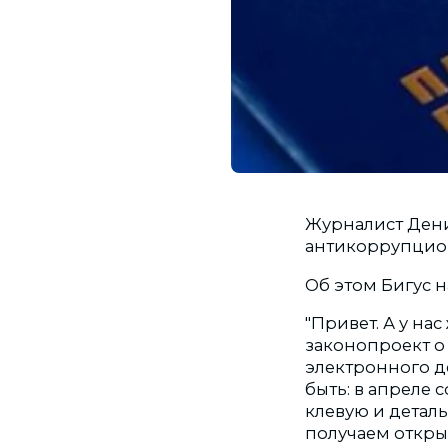
Журналист Денис
антикоррупцио
Об этом Бигус н
"Привет. А у нас
законопроект о 
электронного д
быть: в апреле 
клевую и детал
получаем откры