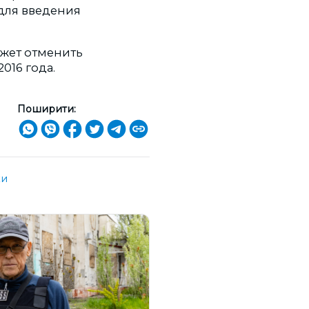
для введения
ожет отменить
016 года.
Поширити:
ки