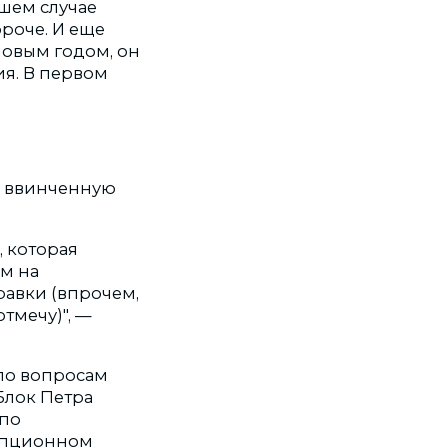
шем случае
ороче.
И еще
новым годом, он
я. В первом
ро ввинченную
, которая
ом на
равки (впрочем,
тмечу)", —
по вопросам
Блок Петра
 по
рупционном