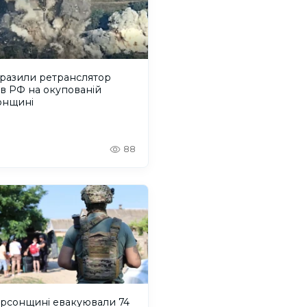
уразили ретранслятор
в РФ на окупованій
онщині
88
ерсонщині евакуювали 74