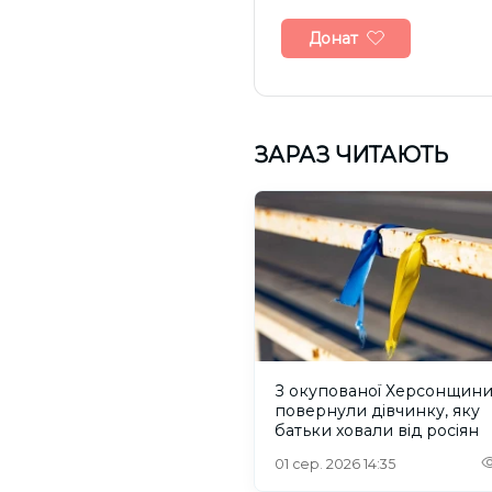
Донат
ЗАРАЗ ЧИТАЮТЬ
З окупованої Херсонщин
повернули дівчинку, яку
батьки ховали від росіян
01 сер. 2026 14:35