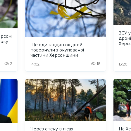
ЗСУ 
ерсоні
дроні
року
Херс
Ще одинадцятьох дітей
повернули з окупованої
частини Херсонщини
2
18
14:02
13:20
Через спеку в лісах
На Х