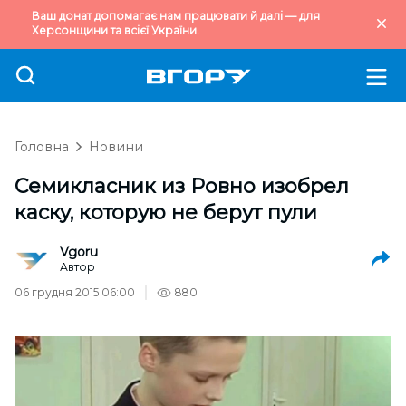
Ваш донат допомагає нам працювати й далі — для
Херсонщини та всієї України.
Головна
Новини
Семикласник из Ровно изобрел
каску, которую не берут пули
Vgoru
Автор
06 грудня 2015 06:00
880