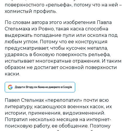
поверхностного «рельефа», потому что на ней –
холмистый профиль.
По словам автора этого изобретения Павла
Стельмаха из Ровно, такая каска способна
выдержать попадание пули или осколка под
любым углом. Потому что ее конструкция
предусматривает, чтобы кусочек металла,
ударяясь в боковую поверхность рельефа,
испытывает многократные отражения. И таким
образом не достигает основной поверхности
каски.
Додати Вгору як бажане джерело в Google
Павел Стельмах «перелопатил» почти всю
литературу, касающуюся военных касок, их
истории, применения, видоизменений.
Потратил несколько месяцев на интернет-
поисковую работу, ее обобщение. Поэтому