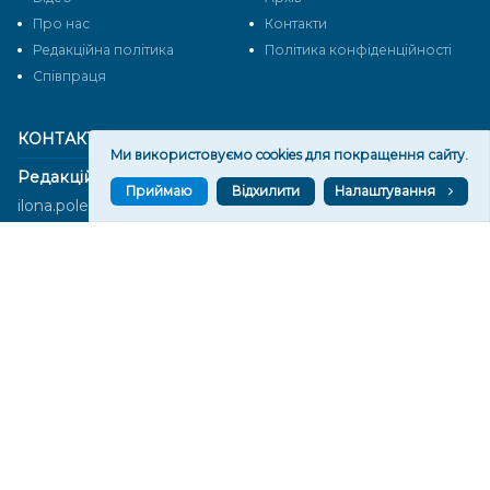
Про нас
Контакти
Редакційна політика
Політика конфіденційності
Cпівпраця
КОНТАКТИ
Ми використовуємо cookies для покращення сайту.
Редакційний відділ:
Приймаю
Відхилити
Налаштування
ilona.polesova@gmail.com
vgorunews@gmail.com
lvgoru@gmail.com
team@vgoru.org
Відділ продажів:
partnership@vgoru.org
oleksiylehen@vgoru.org