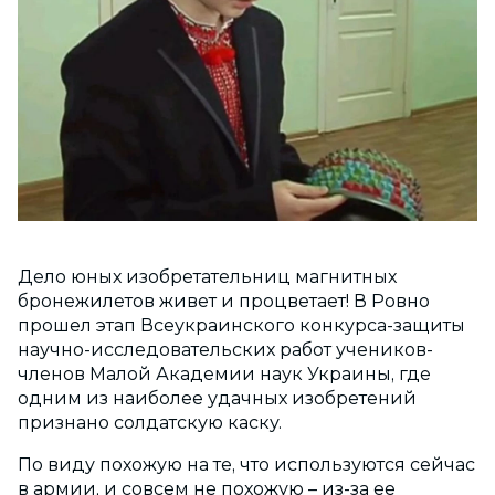
Дело юных изобретательниц магнитных
бронежилетов живет и процветает! В Ровно
прошел этап Всеукраинского конкурса-защиты
научно-исследовательских работ учеников-
членов Малой Академии наук Украины, где
одним из наиболее удачных изобретений
признано солдатскую каску.
По виду похожую на те, что используются сейчас
в армии, и совсем не похожую – из-за ее