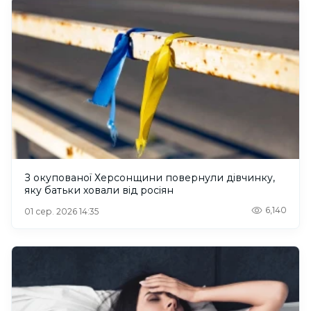
З окупованої Херсонщини повернули дівчинку,
яку батьки ховали від росіян
6,140
01 сер. 2026 14:35