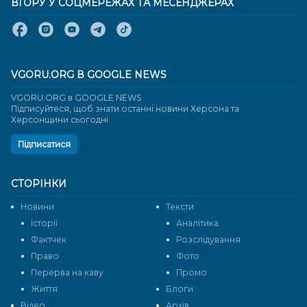
ВГОРУ У СОЦМЕРЕЖАХ ТА МЕСЕНДЖЕРАХ
VGORU.ORG В GOOGLE NEWS
VGORU.ORG в GOOGLE NEWS
Підписуйтеся, щоб знати останні новини Херсона та
Херсонщини сьогодні
Підписатися
СТОРІНКИ
Новини
Тексти
Історії
Аналітика
Фактчек
Розслідування
Право
Фото
Перерва на каву
Промо
Життя
Блоги
Відео
Архів