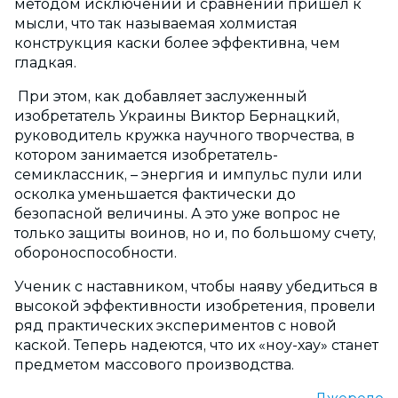
методом исключений и сравнений пришел к
мысли, что так называемая холмистая
конструкция каски более эффективна, чем
гладкая.
При этом, как добавляет заслуженный
изобретатель Украины Виктор Бернацкий,
руководитель кружка научного творчества, в
котором занимается изобретатель-
семиклассник, – энергия и импульс пули или
осколка уменьшается фактически до
безопасной величины. А это уже вопрос не
только защиты воинов, но и, по большому счету,
обороноспособности.
Ученик с наставником, чтобы наяву убедиться в
высокой эффективности изобретения, провели
ряд практических экспериментов с новой
каской. Теперь надеются, что их «ноу-хау» станет
предметом массового производства.