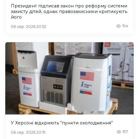
Президент підписав закон про реформу системи
захисту дітей, однак правозахисники критикують
його
194
06 сер. 2026 20:52
У Херсоні відкриють “пункти охолодження”
197
06 сер. 2026 20:19