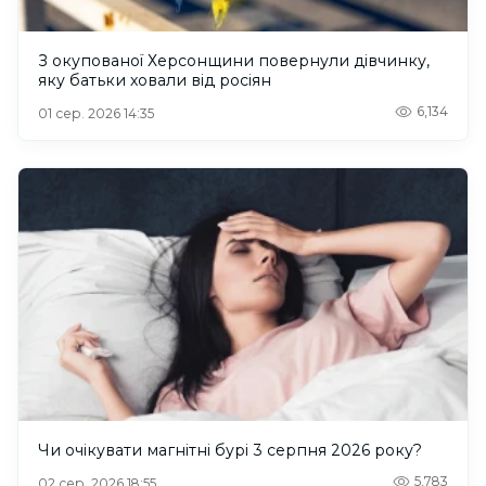
З окупованої Херсонщини повернули дівчинку,
яку батьки ховали від росіян
6,134
01 сер. 2026 14:35
Чи очікувати магнітні бурі 3 серпня 2026 року?
5,783
02 сер. 2026 18:55