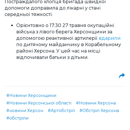
Постраждалого хлопця бригада швидкої
допомоги доправила до лікарні у стані
середньої тяжкості.
Орієнтовно о 17:30 27 травня окупаційні
війська з лівого берега Херсонщини за
допомогою реактивної артилерії
вдарили
по дитячому майданчику в Корабельному
районі Херсона. У цей час на місці
відпочивали батьки з дітьми.
#Новини Херсонщини
#Новини Херсонської області
#Новини Херсона
#новини Херсон
#Артобстріл
#Обстріл Херсона
#обстріли