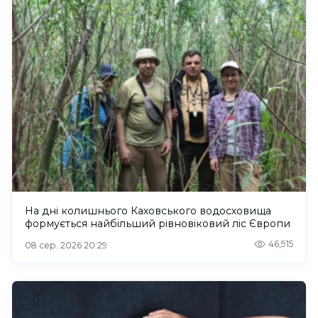
На дні колишнього Каховського водосховища
формується найбільший рівновіковий ліс Європи
46,915
08 сер. 2026 20:29