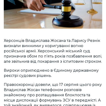
Херсонців Владислава Жосана та Ларису Резнік
визнали винними у коригуванні вогню
російської армії. Херсонський міський суд
призначив обом по п’ять років позбавлення волі,
але звільнив від покарання з іспитовим строком.
Вироки оприлюднено в Єдиному державному
реєстрі судових рішень.
Правоохоронці довели, що 17 серпня цього року
Владислав Жосан телефоном розповів
знайомому про розташування блокпоста та
місце дислокації формувань ЗСУ в передмісті. А
той знайомий, як виявилося, співпрацював із