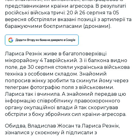
представниками країни агресора. В результаті
російські війська тричі: 20 й 26 серпня та 05
вересня обстріляли вказані позиції з артилерії та
баражуючими боєприпасами (дронами).
Додати Вгору як бажане джерело в Google
Лариса Резнік живе в багатоповерхівці
мікрорайону 4 Таврійський. З її балкона видно
поле, де 30 серпня стояли українська військова
техніка з особовим складом. Знайомий
попросив жінку зробити та скинути йому через
телеграм фотографію поля з військовими.
Лариса так і вчинила. А знайомий передав цю
інформацію співробітнику правоохоронного
органу окупаційної влади й так скоригував
обстріли з боку збройних сил країни-агресора.
Обидва, Владислав Жосан та Лариса Резнік,
зізналися у скоєному й підписали з