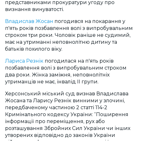
представниками прокуратури угоду про
визнання винуватості.
Владислав Жосан
погодився на покарання у
п'ять років позбавлення волі з випробувальним
строком три роки. Чоловік раніше не судимий,
має на утриманні неповнолітню дитину та
батьків похилого віку.
Лариса Резнік
погодилася на п'ять років
позбавлення волі з випробувальним строком
два роки. Жінка заміжня, неповнолітніх
утриманців не має, інвалід II групи.
Херсонський міський суд визнав Владислава
Жосана та Ларису Резнік винними у злочині,
передбаченому частиною 2 статті 114-2
Кримінального кодексу України: “Поширення
інформації про переміщення, рух або
розташування Збройних Сил України чи інших
утворених відповідно до законів України