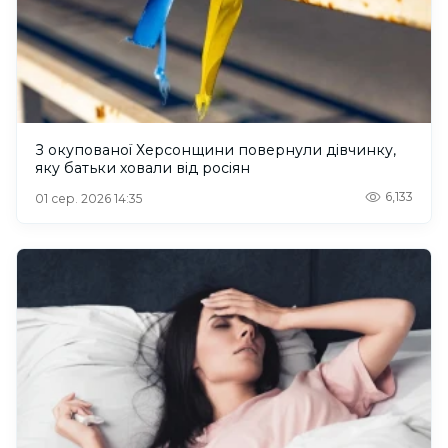
З окупованої Херсонщини повернули дівчинку,
яку батьки ховали від росіян
6,133
01 сер. 2026 14:35