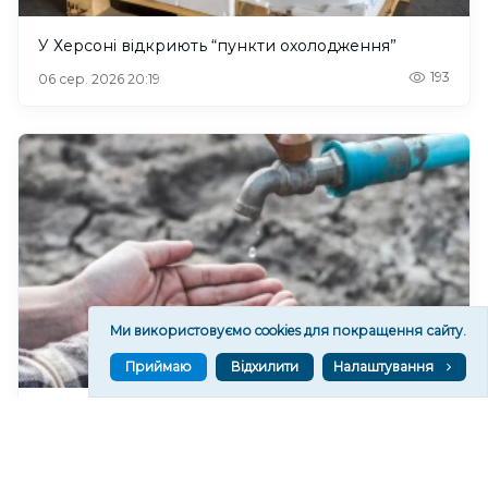
У Херсоні відкриють “пункти охолодження”
193
06 сер. 2026 20:19
Ми використовуємо cookies для покращення сайту.
Приймаю
Відхилити
Налаштування
У Херсонському водоканалі закликають
економно користуватися водою
226
06 сер. 2026 19:46