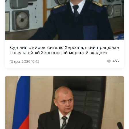
Суд виніс вирок жителю Херсона, який працював
в окупаційній Херсонській морській академії
458
15 тра. 2026 16:45