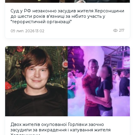
Суд у РФ незаконно засудив жителя Херсонщини
до шести років в'язниці за нібито участь у
"терористичній організації"
217
09 лип. 2026 13:02
Двох жителів окупованої Горлівки заочно
засудили за викрадення і катування жителя