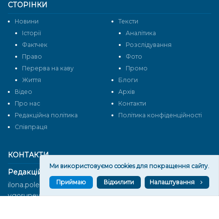
СТОРІНКИ
Новини
Тексти
Історії
Аналітика
Фактчек
Розслідування
Право
Фото
Перерва на каву
Промо
Життя
Блоги
Відео
Архів
Про нас
Контакти
Редакційна політика
Політика конфіденційності
Cпівпраця
КОНТАКТИ
Ми використовуємо cookies для покращення сайту.
Редакційний відділ:
Приймаю
Відхилити
Налаштування
ilona.polesova@gmail.com
vgorunews@gmail.com
lvgoru@gmail.com
team@vgoru.org