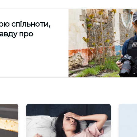
ою спільноти,
равду про