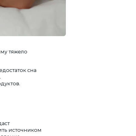
ему тяжело
едостаток сна
.
дуктов.
даст
жить источником