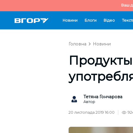
Ваш д
Новини
Блоги
Відео
Текст
Головна
Новини
Продукты
употребл
Тетяна Гончарова
Автор
20 листопада 2019 16:00
92