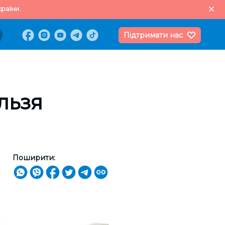
раїни.
Підтримати нас
льзя
Поширити: