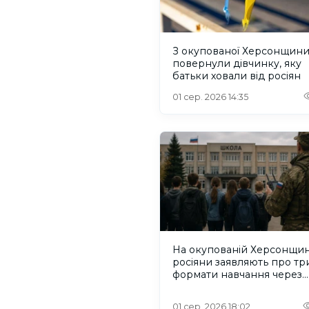
З окупованої Херсонщин
повернули дівчинку, яку
батьки ховали від росіян
01 сер. 2026 14:35
На окупованій Херсонщин
росіяни заявляють про тр
формати навчання через
проблеми зі світлом та
інтернетом
01 сер. 2026 18:02