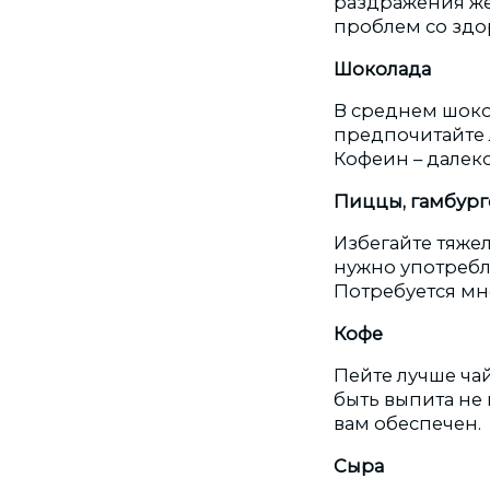
раздражения же
проблем со здо
Шоколада
В среднем шоко
предпочитайте 
Кофеин – далеко
Пиццы, гамбург
Избегайте тяже
нужно употребля
Потребуется мно
Кофе
Пейте лучше чай
быть выпита не 
вам обеспечен.
Сыра