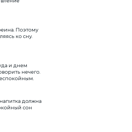
явление
феина. Поэтому
яясь ко сну.
уда и днем
оворить нечего.
 беспокойным.
 напитка должна
покойный сон