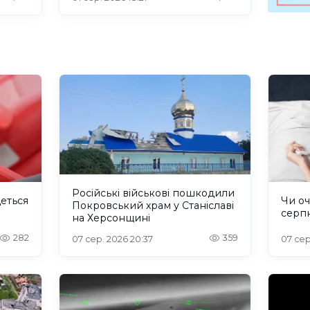
Російські військові пошкодили
деться
Чи оч
Покровський храм у Станіславі
серп
на Херсонщині
282
359
07 сер. 2026 20:37
07 сер