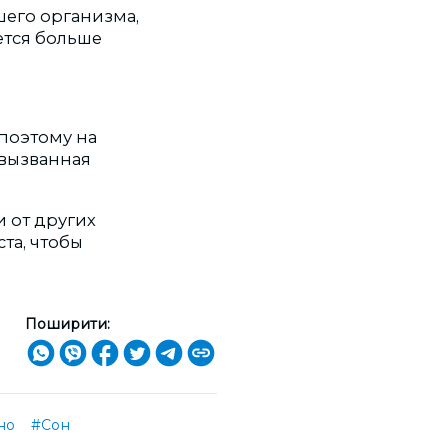
шего организма,
уется больше
 поэтому на
 вызванная
и от других
ста, чтобы
Поширити:
но
#Сон