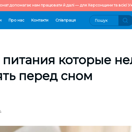
онат допомагає нам працювати й далі — для Херсонщини та всієї Ук
и
Про нас
Контакти
Cпівпраця
 питания которые не
ять перед сном
4