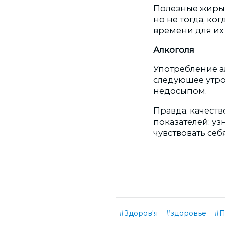
Полезные жиры,
но не тогда, ко
времени для их
Алкоголя
Употребление а
следующее утро
недосыпом.
Правда, качеств
показателей: уз
чувствовать се
#Здоров'я
#здоровье
#П