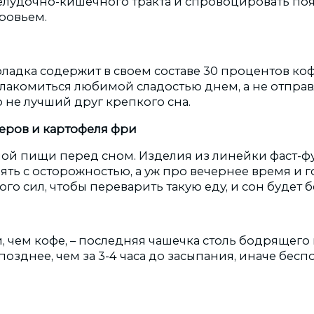
лудочно-кишечного тракта и спровоцировать по
ровьем.
ладка содержит в своем составе 30 процентов ко
лакомиться любимой сладостью днем, а не отправл
 не лучший друг крепкого сна.
еров и картофеля фри
лой пищи перед сном. Изделия из линейки фаст-ф
ть с осторожностью, а уж про вечернее время и г
го сил, чтобы переварить такую еду, и сон будет
, чем кофе, – последняя чашечка столь бодрящего
позднее, чем за 3-4 часа до засыпания, иначе бес