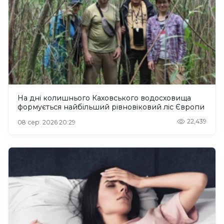
На дні колишнього Каховського водосховища
формується найбільший рівновіковий ліс Європи
22,439
08 сер. 2026 20:29