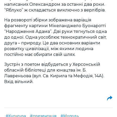
написаних Олександром за останні два роки.
“Яблуко” ж складається виключно з верлібрів.
На розвороті збірки зображена варіація
фрагменту картини Мікеланджело Буонаротті
“Народження Адама”. Дві руки тягнуться одна
до одної. Одна уособлює технократичний світ,
друга – природу. Це два основних варіанти
розвитку цивілізації, між якими людина
постійно має обирати свій шлях.
Зустріч з поетом відбудеться у Херсонській
обласній бібліотеці для юнацтва ім. Б.
Лавреньова (вул. Св. Кирила та Мефодія, 14А).
Вхід вільний.
#Культура
#презентація
#Молодь