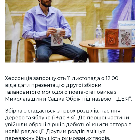
Херсонців запрошують 11 листопада о 12:00
відвідати презентацію другої збірки
талановитого молодого поета-степовика з
Миколаївщини Сашка Обрія під назвою “І.ДЕ.Я”.
Збірка складається з трьох розділів: насіння,
дерево та яблуко (і +де + я). До першої частини
увійшли обрані вірші з дебютної книги автора в
новій редакції. Другий розділ вміщує
переважну більшість римованих творів,