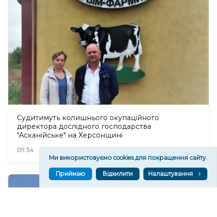
Судитимуть колишнього окупаційного
директора дослідного господарства
"Асканійське" на Херсонщині
97
09:34
Ми використовуємо cookies для покращення сайту.
Приймаю
Відхилити
Налаштування