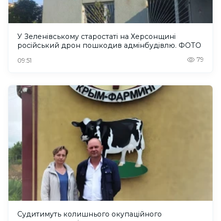
У Зеленівському старостаті на Херсонщині
російський дрон пошкодив адмінбудівлю. ФОТО
79
09:51
Судитимуть колишнього окупаційного