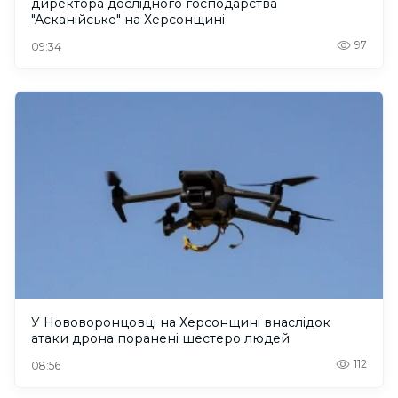
директора дослідного господарства
"Асканійське" на Херсонщині
97
09:34
У Нововоронцовці на Херсонщині внаслідок
атаки дрона поранені шестеро людей
112
08:56