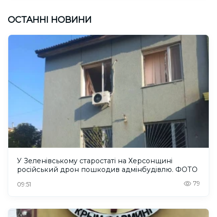
ОСТАННІ НОВИНИ
У Зеленівському старостаті на Херсонщині
російський дрон пошкодив адмінбудівлю. ФОТО
79
09:51