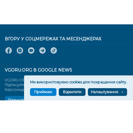
ВГОРУ У СОЦМЕРЕЖАХ ТА МЕСЕНДЖЕРАХ
VGORU.ORG В GOOGLE NEWS
VGORU.ORG в GOOGLE NEWS
Ми використовуємо cookies для покращення сайту.
Підписуйтеся, щоб знати останні новини Херсона та
Херсонщини сьогодні
Приймаю
Відхилити
Налаштування
Підписатися
СТОРІНКИ
Новини
Тексти