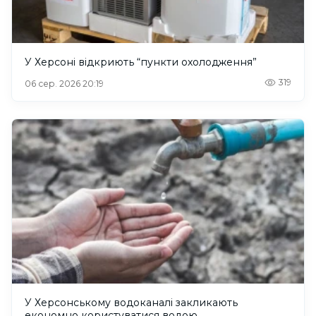
У Херсоні відкриють “пункти охолодження”
319
06 сер. 2026 20:19
У Херсонському водоканалі закликають
економно користуватися водою