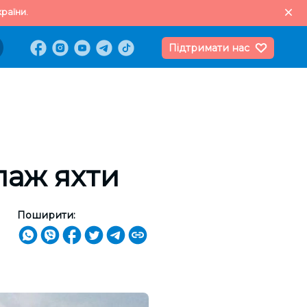
раїни.
Підтримати нас
паж яхти
Поширити: