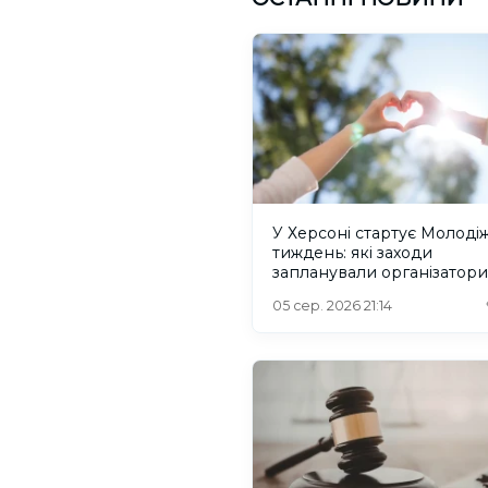
У Херсоні стартує Молоді
тиждень: які заходи
запланували організатори
05 сер. 2026 21:14