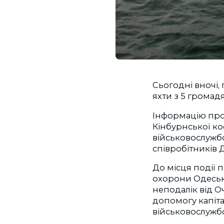
Сьогодні вночі
яхти з 5 громад
Інформацію про 
Кінбурнської ко
військовослужбо
співробітників 
До місця події
охорони Одеськ
неподалік від 
допомогу капіта
військовослужб