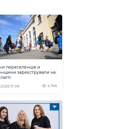
ки переселенців із
онщини зареєстрували на
патті
4,746
. 2026 17:06