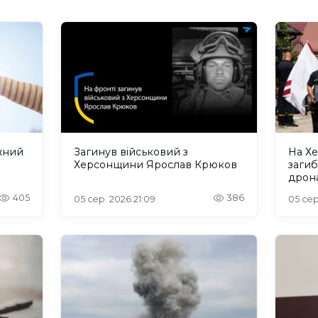
жний
Загинув військовий з
На Х
Херсонщини Ярослав Крюков
загиб
дрона
сино
405
386
05 сер. 2026 21:09
05 сер