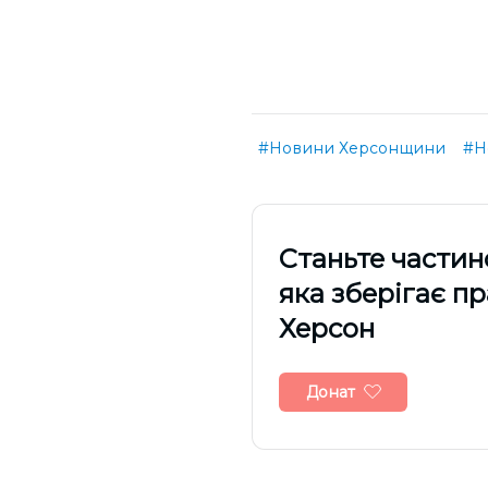
#Новини Херсонщини
#Н
Cтаньте частин
яка зберігає п
Херсон
Донат