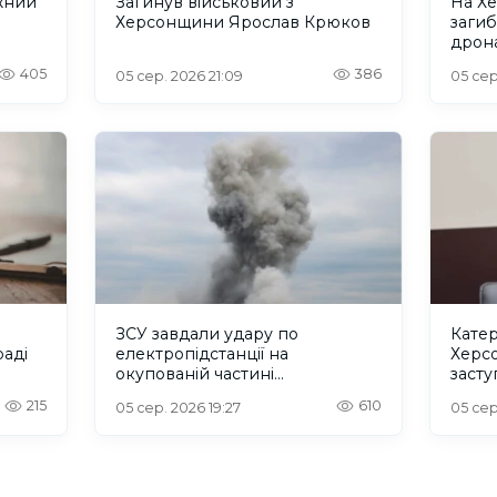
жний
Загинув військовий з
На Х
Херсонщини Ярослав Крюков
загиб
дрона
сино
405
386
05 сер. 2026 21:09
05 сер
ЗСУ завдали удару по
Катер
аді
електропідстанції на
Херс
окупованій частині
заст
Херсонщини
регіо
215
610
05 сер. 2026 19:27
05 сер
конгр