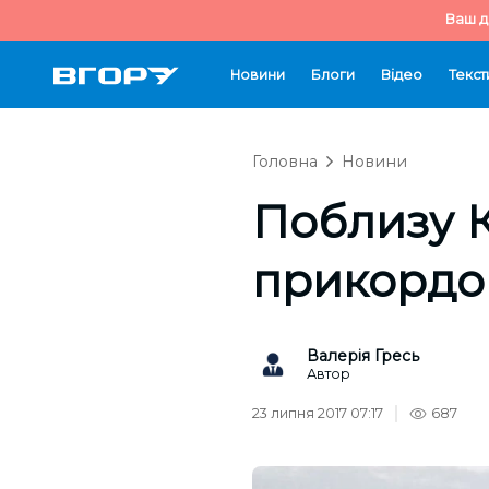
Ваш д
Новини
Блоги
Відео
Текст
Головна
Новини
Поблизу К
прикордон
Валерія Гресь
Автор
23 липня 2017 07:17
687