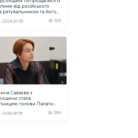
ерсонщині попрощалися із
лими від російського
 рятувальником та його
м
325
. 2026 20:39
ина Саваєва з
онщини стала
упницею голови Палати
нальних молодіжних
299
. 2026 18:59
есів