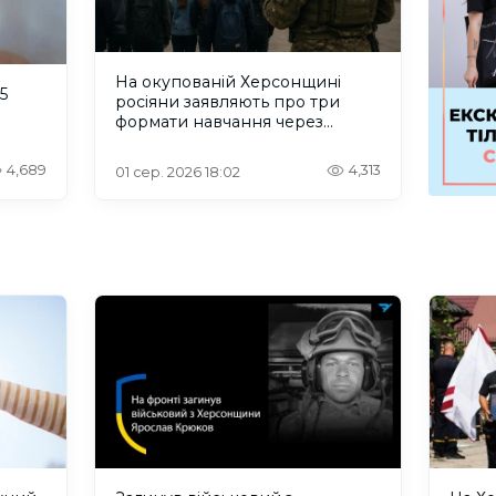
На окупованій Херсонщині
5
росіяни заявляють про три
формати навчання через
проблеми зі світлом та
інтернетом
4,689
4,313
01 сер. 2026 18:02