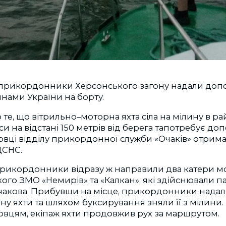
, прикордонники Херсонського загону надали доп
янами України на борту.
те, що вітрильно–моторна яхта сіла на мілину в р
си на відстані 150 метрів від берега тапотребує до
вці відділу прикордонної служби «Очаків» отрима
ДСНС.
 прикордонники відразу ж направили два катери м
ого ЗМО «Немирів» та «Калкан», які здійснювали 
Очакова. Прибувши на місце, прикордонники надал
ну яхти та шляхом буксирування зняли її з мілини
овцям, екіпаж яхти продовжив рух за маршрутом.