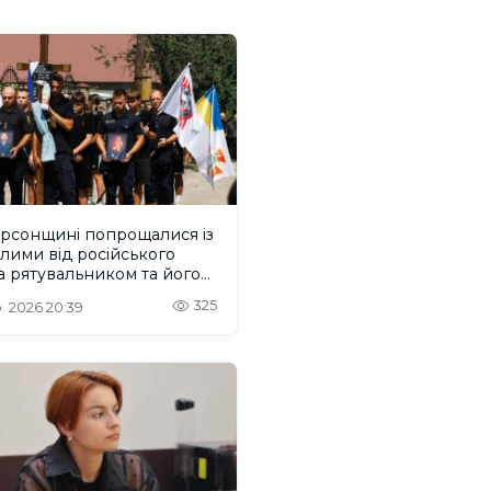
ерсонщині попрощалися із
лими від російського
 рятувальником та його
м
325
. 2026 20:39