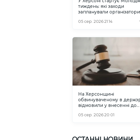
У Херсоні стартує Молоді
тиждень: які заходи
запланували організатори
05 сер. 2026 21:14
На Херсонщині
обвинуваченому в держзр
відмовили у внесенні до
списків на обмін
05 сер. 2026 20:01
ОСТАННІ НОВИНИ