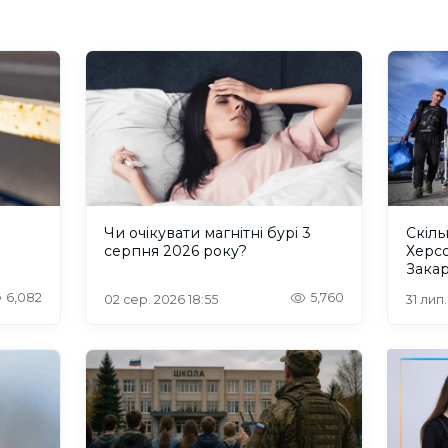
и
Чи очікувати магнітні бурі 3
Скіль
серпня 2026 року?
Херс
Закар
6,082
5,760
02 сер. 2026 18:55
31 лип