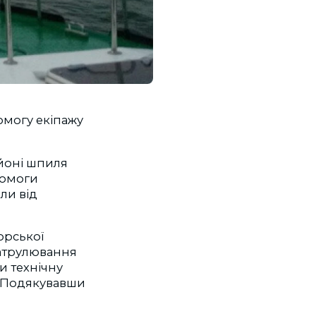
омогу екіпажу
айоні шпиля
помоги
ли від
орської
патрулювання
и технічну
. Подякувавши