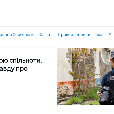
овини Херсонської області
#Прикордонники
#яхта
#д
ою спільноти,
равду про