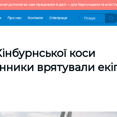
онат допомагає нам працювати й далі — для Херсонщини та всієї Ук
и
Про нас
Контакти
Cпівпраця
інбурнської коси
ники врятували екі