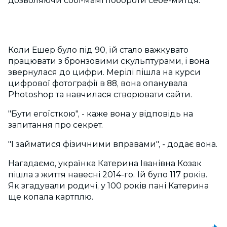
дозволяючи собі-мамі побороти себе-митця.
Коли Ешер було під 90, їй стало важкувато
працювати з бронзовими скульптурами, і вона
звернулася до цифри. Мерілі пішла на курси
цифрової фотографії в 88, вона опанувала
Photoshop та навчилася створювати сайти.
"Бути егоїсткою", - каже вона у відповідь на
запитання про секрет.
"І займатися фізичними вправами", - додає вона.
Нагадаємо, українка Катерина Іванівна Козак
пішла з життя навесні 2014-го. Їй було 117 років.
Як згадували родичі, у 100 років пані Катерина
ще копала картплю.