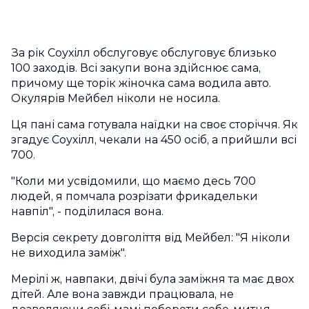
За рік Соухілл обслуговує обслуговує близько
100 заходів. Всі закупи вона здійснює сама,
причому ще торік жіночка сама водила авто.
Окулярів Мейбел ніколи не носила.
Ця пані сама готувала наїдки на своє сторіччя. Як
згадує Соухілл, чекали на 450 осіб, а прийшли всі
700.
"Коли ми усвідомили, що маємо десь 700
людей, я помчала розрізати фрикадельки
навпіл", - поділилася вона.
Версія секрету довголіття від Мейбел: "Я ніколи
не виходила заміж".
Мерілі ж, навпаки, двічі була заміжня та має двох
дітей. Але вона завжди працювала, не