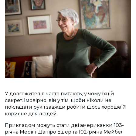
У довгожителів часто питають, у чому їхній
секрет. Імовірно, він у тім, щоби ніколи не
покладати рук і завжди робити щось хороше й
корисне для людей.
Прикладом можуть стати дві американки 103-
річна Мерілі Шапіро Ешер та 102-річна Мейбел