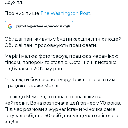
Соухілл.
Про них пише
The Washington Post
.
Додати Вгору як бажане джерело в Google
Обидві пані живуть у будинках для літніх людей.
Обидві пані продовжують працювати.
Мерілі малює, фотографує, працює з керамікою,
гіпсом, папером та сталлю. Остання її виставка
відбулася в 2012-му році.
"Я завжди боялася кольору. Тож тепер я з ним і
працюю", - каже Мерілі.
Що ж до Мейбел, то нова справа її життя –
кейтерінг. Вона розпочала цей бізнес у 70 років.
Під час розмови з журналістами жіночка саме
готувала обід на 50 осіб для місцевого жіночого
клубу.