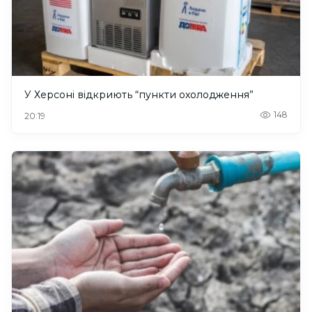
У Херсоні відкриють “пункти охолодження”
148
20:19