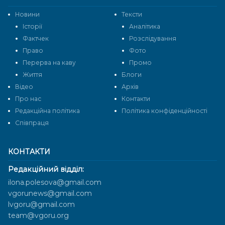
Новини
Тексти
Історії
Аналітика
Фактчек
Розслідування
Право
Фото
Перерва на каву
Промо
Життя
Блоги
Відео
Архів
Про нас
Контакти
Редакційна політика
Політика конфіденційності
Cпівпраця
КОНТАКТИ
Редакційний відділ:
ilona.polesova@gmail.com
vgorunews@gmail.com
lvgoru@gmail.com
team@vgoru.org