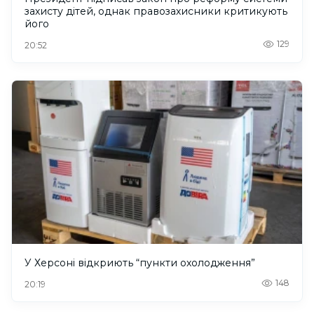
захисту дітей, однак правозахисники критикують
його
129
20:52
У Херсоні відкриють “пункти охолодження”
148
20:19