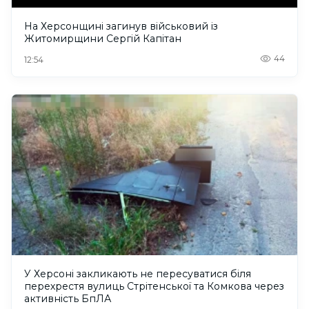
На Херсонщині загинув військовий із
Житомирщини Сергій Капітан
44
12:54
У Херсоні закликають не пересуватися біля
перехрестя вулиць Стрітенської та Комкова через
активність БпЛА