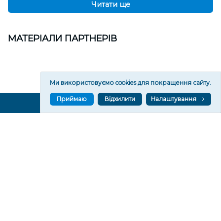
Читати ще
МАТЕРІАЛИ ПАРТНЕРІВ
Ми використовуємо cookies для покращення сайту.
Приймаю
Відхилити
Налаштування
ВГОРУ У СОЦМЕРЕЖАХ ТА МЕСЕНДЖЕРАХ
VGORU.ORG В GOOGLE NEWS
VGORU.ORG в GOOGLE NEWS
Підписуйтеся, щоб знати останні новини Херсона та
Херсонщини сьогодні
Підписатися