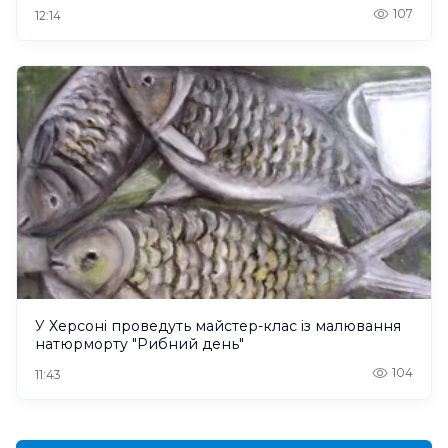
107
12:14
У Херсоні проведуть майстер-клас із малювання
натюрморту "Рибний день"
104
11:43