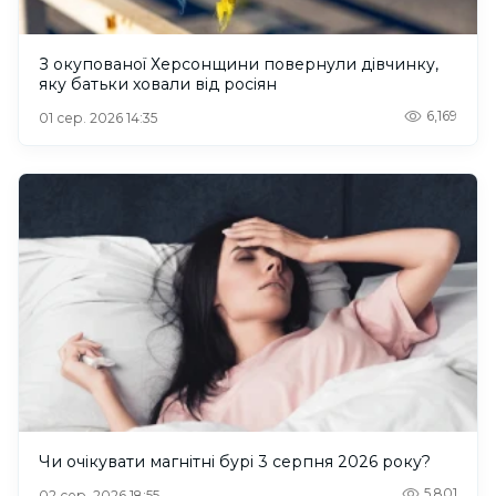
З окупованої Херсонщини повернули дівчинку,
яку батьки ховали від росіян
6,169
01 сер. 2026 14:35
Чи очікувати магнітні бурі 3 серпня 2026 року?
5,801
02 сер. 2026 18:55