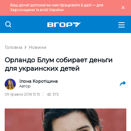
Ваш донат допомагає нам працювати й далі — для
Херсонщини та всієї України.
Головна
Новини
Орландо Блум собирает деньги
для украинских детей
Ілона Коротіцина
Автор
09 травня 2016 13:15
372