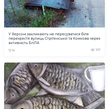
У Херсоні закликають не пересуватися біля
перехрестя вулиць Стрітенської та Комкова через
активність БпЛА
107
12:14