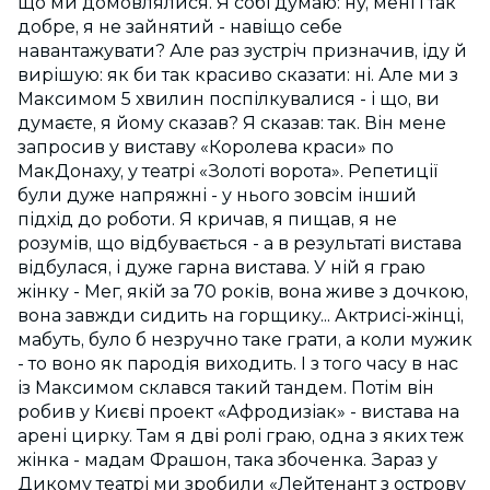
що ми домовлялися. Я собі думаю: ну, мені і так
добре, я не зайнятий - навіщо себе
навантажувати? Але раз зустріч призначив, іду й
вирішую: як би так красиво сказати: ні. Але ми з
Максимом 5 хвилин поспілкувалися - і що, ви
думаєте, я йому сказав? Я сказав: так. Він мене
запросив у виставу «Королева краси» по
МакДонаху, у театрі «Золоті ворота». Репетиції
були дуже напряжні - у нього зовсім інший
підхід до роботи. Я кричав, я пищав, я не
розумів, що відбувається - а в результаті вистава
відбулася, і дуже гарна вистава. У ній я граю
жінку - Мег, якій за 70 років, вона живе з дочкою,
вона завжди сидить на горщику... Актрисі-жінці,
мабуть, було б незручно таке грати, а коли мужик
- то воно як пародія виходить. І з того часу в нас
із Максимом склався такий тандем. Потім він
робив у Києві проект «Афродизіак» - вистава на
арені цирку. Там я дві ролі граю, одна з яких теж
жінка - мадам Фрашон, така збоченка. Зараз у
Дикому театрі ми зробили «Лейтенант з острову