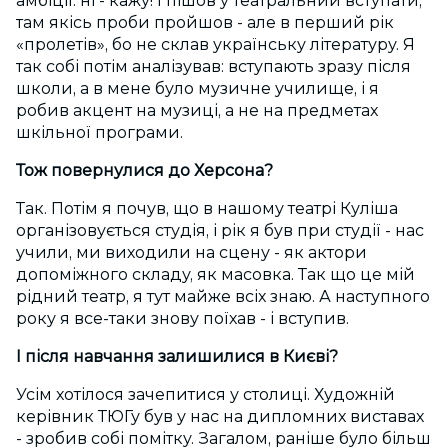
амбіції: ні - кажу! І пішов у театральний вступати,
там якісь проби пройшов - але в перший рік
«пролетів», бо не склав українську літературу. Я
так собі потім аналізував: вступають зразу після
школи, а в мене було музичне училище, і я
робив акцент на музиці, а не на предметах
шкільної програми.
Тож повернулися до Херсона?
Так. Потім я почув, що в нашому театрі Куліша
організовується студія, і рік я був при студії - нас
учили, ми виходили на сцену - як актори
допоміжного складу, як масовка. Так що це мій
рідний театр, я тут майже всіх знаю. А наступного
року я все-таки знову поїхав - і вступив.
І після навчання залишилися в Києві?
Усім хотілося зачепитися у столиці. Художній
керівник ТЮГу був у нас на дипломних виставах
- зробив собі помітку. Загалом, раніше було більш