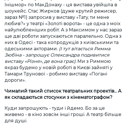
Інішмор» по МакДонаху - ця вистава увійшла в
шоукейс. Стас Жирков (дуже крутий режисер,
зараз №1) запросив у виставу «Тату, ти мене
любив?» у театрі «Золоті ворота» - це одна з моїх
найулюбленіших робіт. А з Максимом у нас зараз
ще дві роботи запускаються паралельно. Одна з
них в Одесі - така копродукція з київськими та
одеськими акторами.
(І тут вітається Римма
Зюбіна - запрошує Олександра подивитися
виставу
«
Різня», де вона грає).
Ми з Риммою
якраз будемо у новій роботі в Києві зайняті у
Тамари Трунової - робимо виставу «Погані
дороги».
Чималий
такий
список театральних проектів... А
як складаються стосунки з кінематографом?
Куди запрошують - туди і йдемо. Бо за це
живемо - в кіно зовсім інші гроші. А театр більше
для душі.