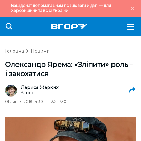
Ваш донат допомагає нам працювати й далі — для
Херсонщини та всієї України.
Головна
Новини
Олександр Ярема: «Зліпити» роль -
і закохатися
Лариса Жарких
Автор
01 липня 2018 14:30
1,730