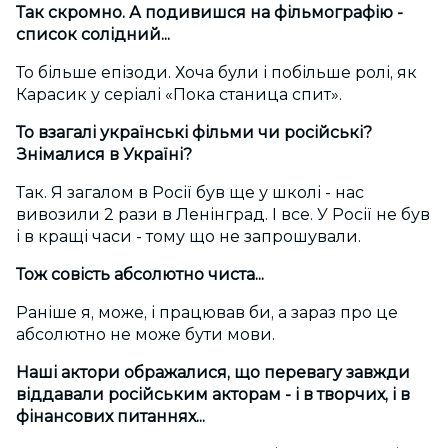
Так скромно. А подивишся на фільмографію -
список солідний...
То більше епізоди. Хоча були і побільше ролі, як
Карасик у серіалі «Пока станица спит».
То взагалі українські фільми чи російські?
Знімалися
в У
краї
ні
?
Так. Я загалом в Росії був ще у школі - нас
вивозили 2 рази в Ленінград. І все. У Росії не був
і в кращі часи - тому що не запрошували.
Тож совість абсолютно чиста...
Раніше я, може, і працював би, а зараз про це
абсолютно не може бути мови.
Наші актори ображалися, що перевагу завжди
віддавали російським акторам - і в творчих, і в
фінансових питаннях...