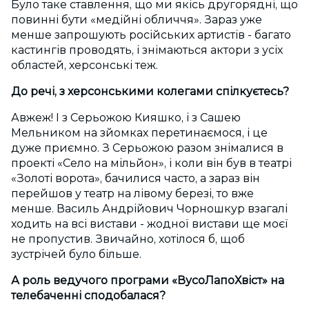
Було таке ставлення, що ми якісь другорядні, що
повинні бути «медійні обличчя». Зараз уже
менше запрошують російських артистів - багато
кастингів проводять, і знімаються актори з усіх
областей, херсонські теж.
До речі, з херсонськими колегами спілкуєтесь?
Авжеж! І з Серьожою Кияшко, і з Сашею
Мельником на зйомках перетинаємося, і це
дуже приємно. З Серьожою разом знімалися в
проекті «Село на мільйон», і коли він був в театрі
«Золоті ворота», бачилися часто, а зараз він
перейшов у театр на лівому березі, то вже
менше. Василь Андрійович Чорношкур взагалі
ходить на всі вистави - жодної вистави ще моєї
не пропустив. Звичайно, хотілося б, щоб
зустрічей було більше.
А роль ведучого
програми
«ВусоЛапо
Хвіст
» на
телебаченні сподобалася?