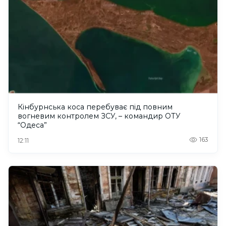
Кінбурнська коса перебуває під повним
вогневим контролем ЗСУ, – командир ОТУ
“Одеса”
163
12:11