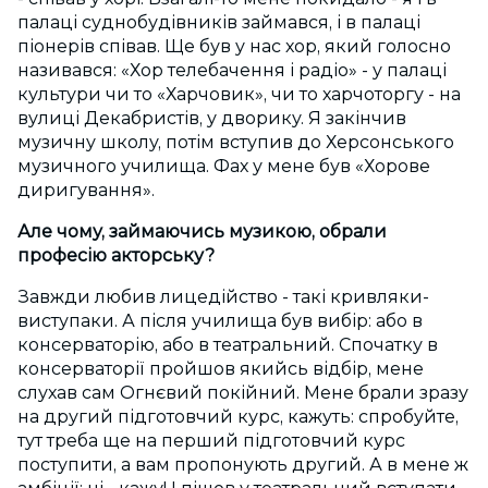
палаці суднобудівників займався, і в палаці
піонерів співав. Ще був у нас хор, який голосно
називався: «Хор телебачення і радіо» - у палаці
культури чи то «Харчовик», чи то харчоторгу - на
вулиці Декабристів, у дворику. Я закінчив
музичну школу, потім вступив до Херсонського
музичного училища. Фах у мене був «Хорове
диригування».
Але чому, займаючись музикою, обрали
професію акторську?
Завжди любив лицедійство - такі кривляки-
виступаки. А після училища був вибір: або в
консерваторію, або в театральний. Спочатку в
консерваторії пройшов якийсь відбір, мене
слухав сам Огнєвий покійний. Мене брали зразу
на другий підготовчий курс, кажуть: спробуйте,
тут треба ще на перший підготовчий курс
поступити, а вам пропонують другий. А в мене ж