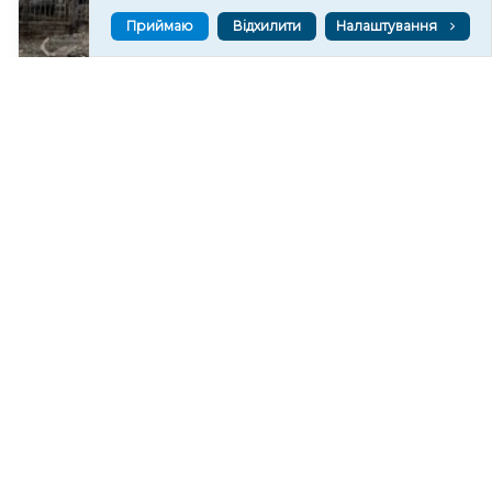
Приймаю
Відхилити
Налаштування
Через авіаудар по Херсону поранена людина
62
12:57
Кінбурнська коса перебуває під повним