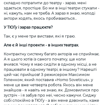
складно потрапити до театру - зараз, мені
здається, простіше. Бо ми в інші театри стукали -
ні, кажуть, нам не треба. А зараз я знаю, молоді
актори ходять, якось пробиваються...
У ТЮГу і зараз працюєте?
Так, є у мене три вистави, які я граю.
Але є й інші проекти - в інших театрах.
Контрактну систему багато акторів не сприймає.
А я цього хотів із самого початку, ще коли
вчився. Чому я маю сидіти в одному місці, а не
працювати в одному театрі, в іншому? Нарешті
цей час прийшов! З режисером Максимом
Голенком, який поставив «Homo Soveticus», у
мене це вже четверта робота. Якось він мене
знайшов - я навіть не знаю, як. Домовилися про
зустріч - і я забув про неї, чесно кажучи. Сиджу
собі спокійно в ТЮГу - а він мене дзвонить, каже