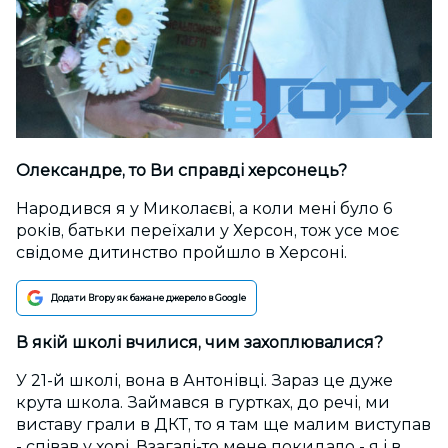
Олександре, то Ви справді херсонець?
Народився я у Миколаєві, а коли мені було 6
років, батьки переїхали у Херсон, тож усе моє
свідоме дитинство пройшло в Херсоні.
Додати Вгору як бажане джерело в Google
В якій школі вчилися, чим захоплювалися?
У 21-й школі, вона в Антонівці. Зараз це дуже
крута школа. Займався в гуртках, до речі, ми
виставу грали в ДКТ, то я там ще малим виступав
- співав у хорі. Взагалі-то мене покидало - я і в