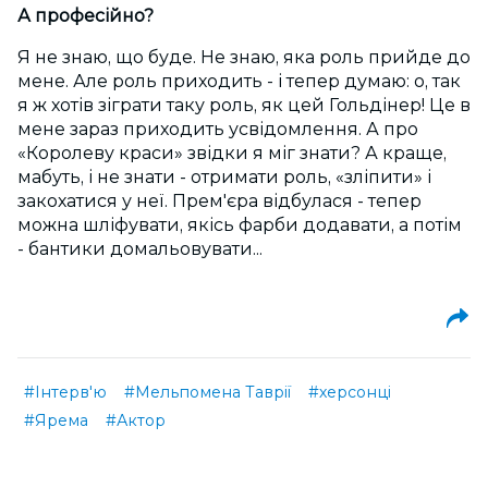
А професійно?
Я не знаю, що буде. Не знаю, яка роль прийде до
мене. Але роль приходить - і тепер думаю: о, так
я ж хотів зіграти таку роль, як цей Гольдінер! Це в
мене зараз приходить усвідомлення. А про
«Королеву краси» звідки я міг знати? А краще,
мабуть, і не знати - отримати роль, «зліпити» і
закохатися у неї. Прем'єра відбулася - тепер
можна шліфувати, якісь фарби додавати, а потім
- бантики домальовувати...
#Інтерв'ю
#Мельпомена Таврії
#херсонці
#Ярема
#Актор