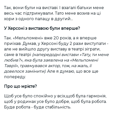
Так, вони були на виставі. І взагалі батьки мене
весь час підтримували. Тато мене возив на ці
хори з одного палацу в другий...
У Херсоні з виставою були вперше?
Так. «Мельпомені» вже 20 років, а я вперше
приїхав. Думав, у Херсоні буду 2 рази виступати -
але не вийшло другу виставу в театрі зіграти,
саме в театрі
(напередодні вистави
«
Тату
, ти мене
любив?
»
, яка була заявлена на
«
Мельпомені
Таврії», травмувався актор, тож, на жаль, її
довелося замінити)
. Але я думаю, що все ще
попереду.
Про що мрієте?
Щоб усе було спокійно у всіх,щоб була гармонія,
щоб у родинах усе було добре, щоб була робота.
Буде робота - буде стабільність.