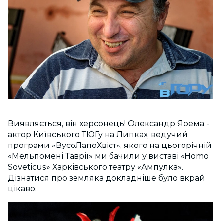
Виявляється, він херсонець! Олександр Ярема -
актор Київського ТЮГу на Липках, ведучий
програми «ВусоЛапоХвіст», якого на цьогорічній
«Мельпомені Таврії» ми бачили у виставі «Homo
Soveticus» Харківського театру «Ампулка».
Дізнатися про земляка докладніше було вкрай
цікаво.