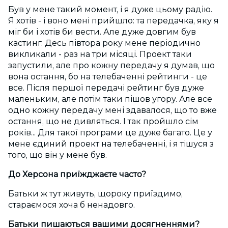
Був у мене такий момент, і я дуже цьому радію.
Я хотів - і воно мені прийшло: та передачка, яку я
міг би і хотів би вести. Але дуже довгим був
кастинг. Десь півтора року мене періодично
викликали - раз на три місяці. Проект таки
запустили, але про кожну передачу я думав, що
вона остання, бо на телебаченні рейтинги - це
все. Після першої передачі рейтинг був дуже
маленьким, але потім таки пішов угору. Але все
одно кожну передачу мені здавалося, що то вже
остання, що не дивляться. І так пройшло сім
років... Для такої програми це дуже багато. Це у
мене єдиний проект на телебаченні, і я тішуся з
того, що він у мене був.
До Херсона приїжджаєте часто?
Батьки ж тут живуть, щороку приїздимо,
стараємося хоча б ненадовго.
Батьки пишаються вашими досягненнями?