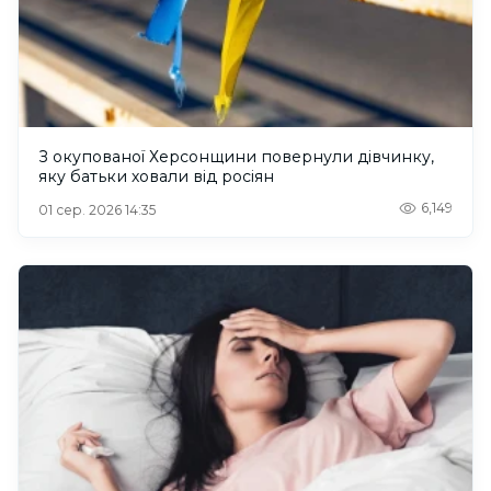
З окупованої Херсонщини повернули дівчинку,
яку батьки ховали від росіян
6,149
01 сер. 2026 14:35