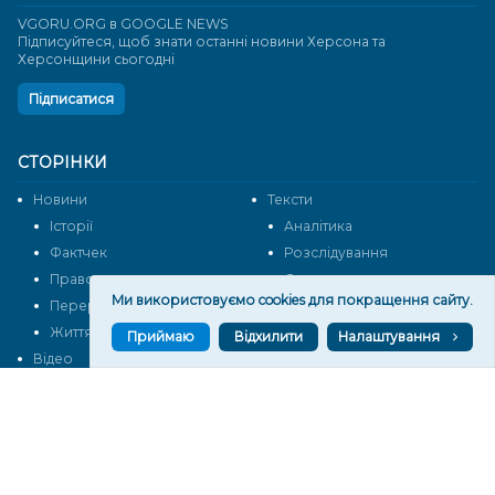
VGORU.ORG в GOOGLE NEWS
Підписуйтеся, щоб знати останні новини Херсона та
Херсонщини сьогодні
Підписатися
СТОРІНКИ
Новини
Тексти
Історії
Аналітика
Фактчек
Розслідування
Право
Фото
Ми використовуємо cookies для покращення сайту.
Перерва на каву
Промо
Життя
Блоги
Приймаю
Відхилити
Налаштування
Відео
Архів
Про нас
Контакти
Редакційна політика
Політика конфіденційності
Cпівпраця