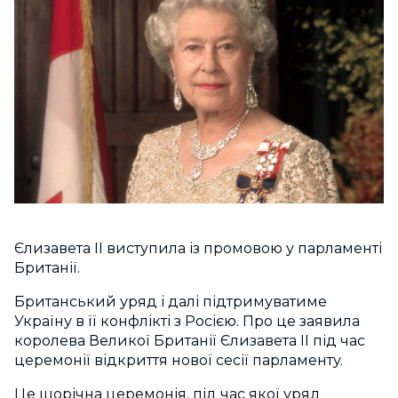
Єлизавета ІІ виступила із промовою у парламенті
Британії.
Британський уряд і далі підтримуватиме
Україну в її конфлікті з Росією. Про це заявила
королева Великої Британії Єлизавета ІІ під час
церемонії відкриття нової сесії парламенту.
Це щорічна церемонія, під час якої уряд