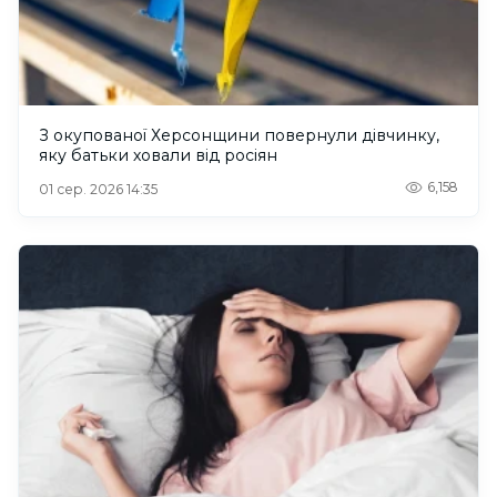
З окупованої Херсонщини повернули дівчинку,
яку батьки ховали від росіян
6,158
01 сер. 2026 14:35