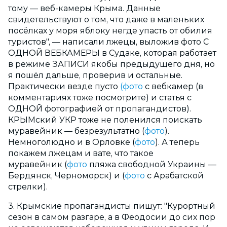
тому — веб-камеры Крыма. Данные
свидетельствуют о том, что даже в маленьких
посёлках у моря яблоку негде упасть от обилия
туристов", — написали лжецы, выложив фото С
ОДНОЙ ВЕБКАМЕРЫ в Судаке, которая работает
в режиме ЗАПИСИ якобы предыдущего дня, но
я пошёл дальше, проверив и остальные.
Практически везде пусто
(фото
с вебкамер (в
комментариях тоже посмотрите) и статья с
ОДНОЙ фотографией от пропагандистов).
КРЫМский УКР тоже не поленился поискать
муравейник — безрезультатно (
фото
).
Немноголюдно и в Орловке (
фото
). А теперь
покажем лжецам и вате, что такое
муравейник (
фото
пляжа свободной Украины —
Бердянск, Черноморск) и (
фото
с Арабатской
стрелки).
3. Крымские пропагандисты пишут: "Курортный
сезон в самом разгаре, а в Феодосии до сих пор