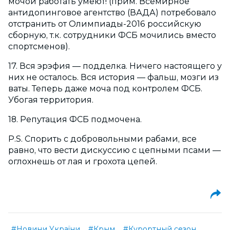
мочой работать умеют! (прим. Всемирное
антидопинговое агентство (ВАДА) потребовало
отстранить от Олимпиады-2016 российскую
сборную, т.к. сотрудники ФСБ мочились вместо
спортсменов).
17. Вся эрэфия — подделка. Ничего настоящего у
них не осталось. Вся история — фальш, мозги из
ваты. Теперь даже моча под контролем ФСБ.
Убогая территория.
18. Репутация ФСБ подмочена.
P.S. Спорить с добровольными рабами, все
равно, что вести дискуссию с цепными псами —
оглохнешь от лая и грохота цепей.
#Новини України
#Крым
#Курортный сезон