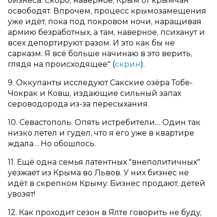
бизнеса. Скоро, наверное, Крым от крымчан
освободят. Впрочем, процесс крымозамещения
уже идёт, пока под покровом ночи, наращивая
армию безработных, а там, наверное, психанут и
всех депортируют разом. И это как бы не
сарказм. Я всё больше начинаю в это верить,
глядя на происходящее" (
скрин
).
9. Оккупанты исследуют Сакские озёра Тобе-
Чокрак и Ковш, издающие сильный запах
сероводорода из-за пересыхания.
10. Севастополь. Опять истребители… Один так
низко летел и гудел, что я его уже в квартире
ждала… Но обошлось.
11. Ещё одна семья латентных "внеполитичных"
уезжает из Крыма во Львов. У них бизнес не
идёт в скрепном Крыму. Бизнес продают, детей
увозят!
12. Как проходит сезон в Ялте говорить не буду,