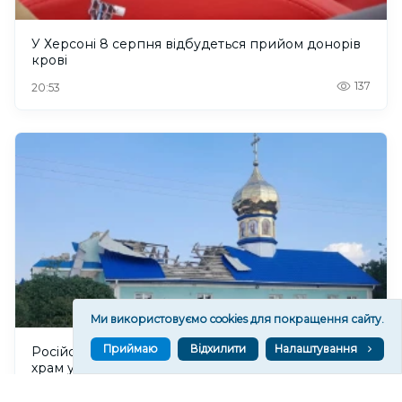
У Херсоні 8 серпня відбудеться прийом донорів
крові
137
20:53
Ми використовуємо cookies для покращення сайту.
Приймаю
Відхилити
Налаштування
Російські військові пошкодили Покровський
храм у Станіславі на Херсонщині
187
20:37