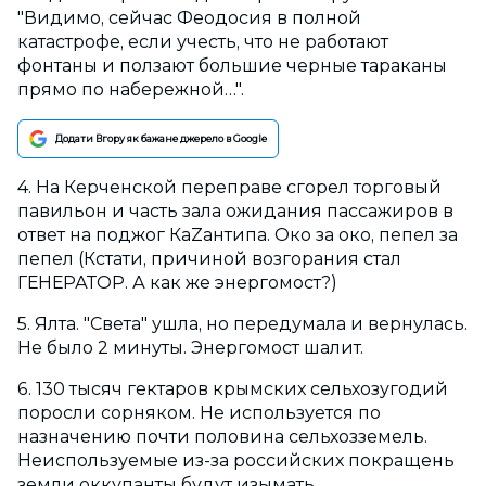
"Видимо, сейчас Феодосия в полной
катастрофе, если учесть, что не работают
фонтаны и ползают большие черные тараканы
прямо по набережной…".
Додати Вгору як бажане джерело в Google
4. На Керченской переправе сгорел торговый
павильон и часть зала ожидания пассажиров в
ответ на поджог КаZантипа. Око за око, пепел за
пепел (Кстати, причиной возгорания стал
ГЕНЕРАТОР. А как же энергомост?)
5. Ялта. "Света" ушла, но передумала и вернулась.
Не было 2 минуты. Энергомост шалит.
6. 130 тысяч гектаров крымских сельхозугодий
поросли сорняком. Не используется по
назначению почти половина сельхозземель.
Неиспользуемые из-за российских покращень
земли оккупанты будут изымать.