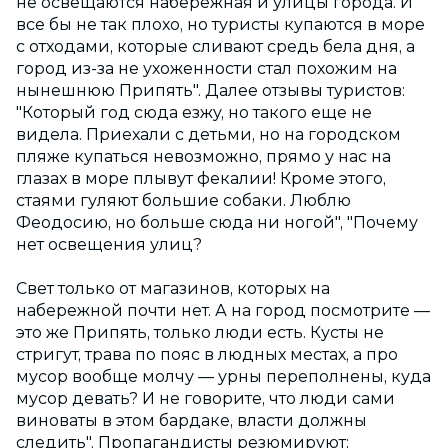
не освещаются набережная и улицы города. И
все бы не так плохо, но туристы купаются в море
с отходами, которые сливают средь бела дня, а
город из-за не ухоженности стал похожим на
нынешнюю Припять". Далее отзывы туристов:
"Который год сюда езжу, но такого еще не
видела. Приехали с детьми, но на городском
пляже купаться невозможно, прямо у нас на
глазах в море плывут фекалии! Кроме этого,
стаями гуляют большие собаки. Люблю
Феодосию, но больше сюда ни ногой", "Почему
нет освещения улиц?
Свет только от магазинов, которых на
набережной почти нет. А на город посмотрите —
это же Припять, только люди есть. Кусты не
стригут, трава по пояс в людных местах, а про
мусор вообще молчу — урны переполнены, куда
мусор девать? И не говорите, что люди сами
виноваты в этом бардаке, власти должны
следить". Пропагандисты резюмируют: