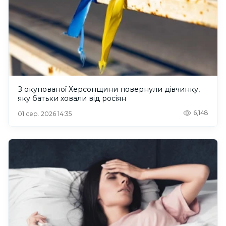
З окупованої Херсонщини повернули дівчинку,
яку батьки ховали від росіян
6,148
01 сер. 2026 14:35