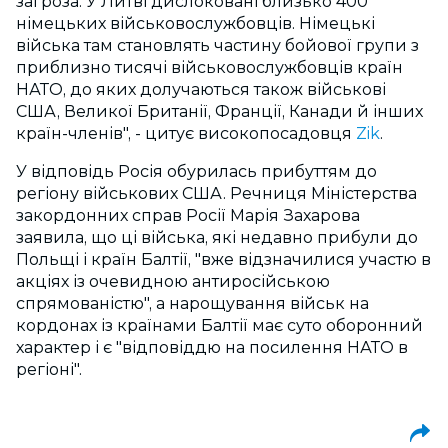
загроза. У Литві дислоковані близько 400
німецьких військовослужбовців. Німецькі
війська там становлять частину бойової групи з
приблизно тисячі військовослужбовців країн
НАТО, до яких долучаються також військові
США, Великої Британії, Франції, Канади й інших
країн-членів", - цитує високопосадовця
Zik
.
У відповідь Росія обурилась прибуттям до
регіону військових США. Речниця Міністерства
закордонних справ Росії Марія Захарова
заявила, що ці війська, які недавно прибули до
Польщі і країн Балтії, "вже відзначилися участю в
акціях із очевидною антиросійською
спрямованістю", а нарощування військ на
кордонах із країнами Балтії має суто оборонний
характер і є "відповіддю на посилення НАТО в
регіоні".