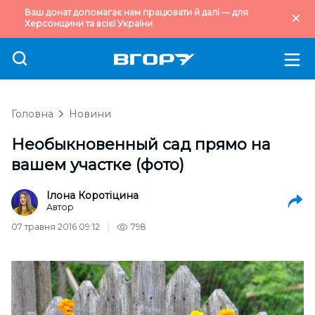
Ваш донат допомагає нам працювати й далі — для
Херсонщини та всієї України.
Головна
Новини
Необыкновенный сад прямо на
вашем участке (фото)
Ілона Коротіцина
Автор
07 травня 2016 09:12
798