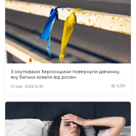
З окупованої Херсонщини повернули дівчинку,
яку батьки ховали від росіян
6,139
01 сер. 2026 14:35