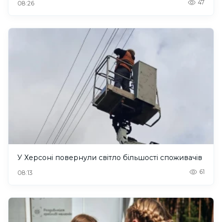
47
08:26
У Херсоні повернули світло більшості споживачів
61
08:13